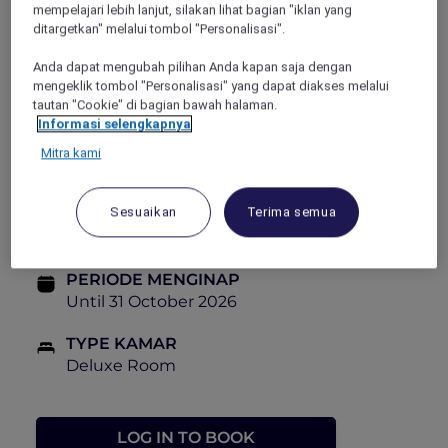
or find your flow in our pools and beach, now is
mempelajari lebih lanjut, silakan lihat bagian "iklan yang
ditargetkan" melalui tombol "Personalisasi".
the time to dive in.
Just for Explorer members, book this Red Hot
Anda dapat mengubah pilihan Anda kapan saja dengan
Room today and embark on your voyage of
mengeklik tombol "Personalisasi" yang dapat diakses melalui
wonder and relaxation at an incredible price.
tautan "Cookie" di bagian bawah halaman.
Informasi selengkapnya
HARGA
Mitra kami
DARI
THB 1,100++
THB 2,200++
Sesuaikan
Terima semua
PERIODE PEMESANAN
Now until 31 October 2026
PERIODE MENGINAP
Until 31 October 2026
TYPE KAMAR
Deluxe Room
LOG IN TO BOOK