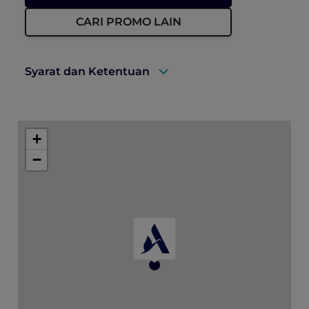
CARI PROMO LAIN
Syarat dan Ketentuan
A valid ALL Accor+ Explorer membership
must be presented upon arrival to enjoy
+
this offer.
−