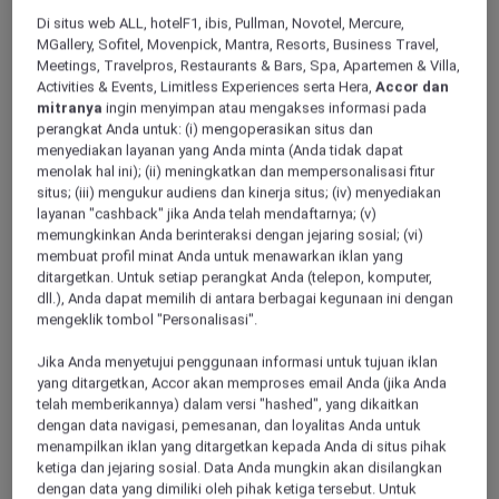
ALL Accor+ Explorer
Offers
Di situs web ALL, hotelF1, ibis, Pullman, Novotel, Mercure,
Pullman Khao Lak Resort
MGallery, Sofitel, Movenpick, Mantra, Resorts, Business Travel,
Meetings, Travelpros, Restaurants & Bars, Spa, Apartemen & Villa,
Activities & Events, Limitless Experiences serta Hera,
Accor dan
mitranya
ingin menyimpan atau mengakses informasi pada
perangkat Anda untuk: (i) mengoperasikan situs dan
menyediakan layanan yang Anda minta (Anda tidak dapat
menolak hal ini); (ii) meningkatkan dan mempersonalisasi fitur
situs; (iii) mengukur audiens dan kinerja situs; (iv) menyediakan
Khao Lak – Thailand
layanan "cashback" jika Anda telah mendaftarnya; (v)
memungkinkan Anda berinteraksi dengan jejaring sosial; (vi)
Fuel your wanderlust at
Pullman Khao Lak
membuat profil minat Anda untuk menawarkan iklan yang
Resort & Spa
, where modern design meets
ditargetkan. Untuk setiap perangkat Anda (telepon, komputer,
the turquoise waters of the Andaman Sea.
dll.), Anda dapat memilih di antara berbagai kegunaan ini dengan
This 5-star resort in Phang Nga features a
mengeklik tombol "Personalisasi".
pristine white sand beach and breathtaking
Jika Anda menyetujui penggunaan informasi untuk tujuan iklan
views of the Andaman Sea. Embrace the
yang ditargetkan, Accor akan memproses email Anda (jika Anda
charm of its unique Sino-Portuguese
telah memberikannya) dalam versi "hashed", yang dikaitkan
architecture, which has been thoughtfully
dengan data navigasi, pemesanan, dan loyalitas Anda untuk
crafted using local materials. Your tranquil
menampilkan iklan yang ditargetkan kepada Anda di situs pihak
escape in the heart of natural beauty awaits!
ketiga dan jejaring sosial. Data Anda mungkin akan disilangkan
Whether you’re looking to recharge at the spa
dengan data yang dimiliki oleh pihak ketiga tersebut. Untuk