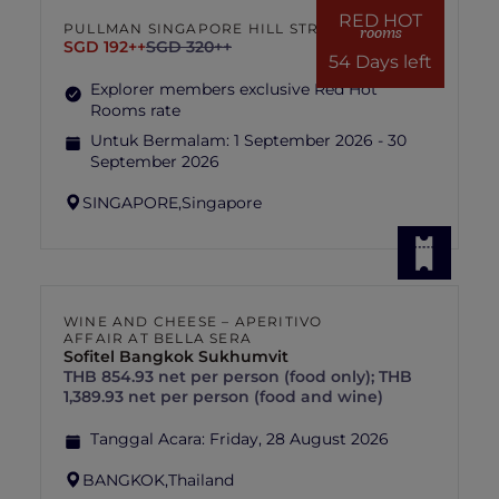
RED HOT
PULLMAN SINGAPORE HILL STREET
rooms
SGD 192++
SGD 320++
54 Days left
Explorer members exclusive Red Hot
Rooms rate
Untuk Bermalam:
1 September 2026 - 30
September 2026
SINGAPORE,
Singapore
WINE AND CHEESE – APERITIVO
AFFAIR AT BELLA SERA
Sofitel Bangkok Sukhumvit
THB 854.93 net per person (food only); THB
1,389.93 net per person (food and wine)
Tanggal Acara:
Friday, 28 August 2026
BANGKOK,
Thailand