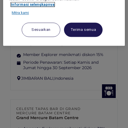
PRABANG,
republic
Informasi selengkapnya
Mitra kami
Sesuaikan
Terima semua
TEQUILA FIESTA DI ADRIANA COCINA
& BAR
Mövenpick Resort & Spa Jimbaran Bali
Member Explorer menikmati diskon 15%
Periode Penawaran:
Setiap Kamis and
Jumat hingga 30 September 2026
JIMBARAN BALI,
Indonesia
CELESTE TAPAS BAR DI GRAND
MERCURE BATAM CENTRE
Grand Mercure Batam Centre