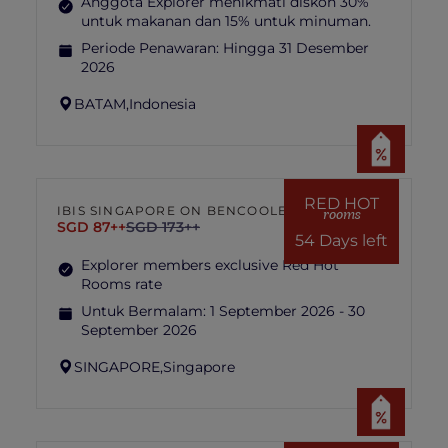
Anggota Explorer menikmati diskon 30%
untuk makanan dan 15% untuk minuman.
Periode Penawaran:
Hingga 31 Desember
2026
BATAM,
Indonesia
RED HOT
IBIS SINGAPORE ON BENCOOLEN
rooms
SGD 87++
SGD 173++
54 Days left
Explorer members exclusive Red Hot
Rooms rate
Untuk Bermalam:
1 September 2026 - 30
September 2026
SINGAPORE,
Singapore