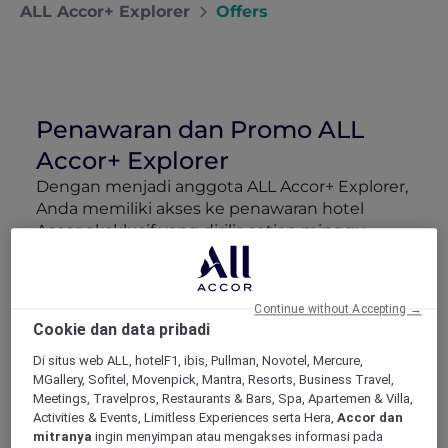
ALL Accor+ Explorer
Offers
Penawaran dan Promo ALL
Accor+ Explorer
Dengan menjadi anggota ALL Accor+ Explorer,
Anda memiliki akses ke penawaran hotel
Accor eksklusif yang dirilis setiap minggu.
Nikmati diskon hingga 50% untuk menginap
di Red Hot Rooms, amankan paket hotel
mewah More Escapes yang terkurasi, daftar di
Continue without Accepting →
acara khusus anggota, dan dapatkan
Cookie dan data pribadi
keuntungan mitra spesial. Semua ini
dirancang untuk membuat anggaran
Di situs web ALL, hotelF1, ibis, Pullman, Novotel, Mercure,
MGallery, Sofitel, Movenpick, Mantra, Resorts, Business Travel,
perjalanan Anda lebih hemat dan setiap
Meetings, Travelpros, Restaurants & Bars, Spa, Apartemen & Villa,
liburan jadi lebih berkesan.
Activities & Events, Limitless Experiences serta Hera,
Accor dan
mitranya
ingin menyimpan atau mengakses informasi pada