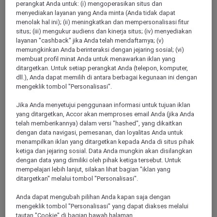
perangkat Anda untuk: (i) mengoperasikan situs dan
Menampilkan 207 Offers
menyediakan layanan yang Anda minta (Anda tidak dapat
menolak hal ini); (ii) meningkatkan dan mempersonalisasi fitur
situs; (iii) mengukur audiens dan kinerja situs; (iv) menyediakan
Show All Destinations
layanan "cashback" jika Anda telah mendaftarnya; (v)
memungkinkan Anda berinteraksi dengan jejaring sosial; (vi)
membuat profil minat Anda untuk menawarkan iklan yang
ditargetkan. Untuk setiap perangkat Anda (telepon, komputer,
FILTERS
dll.), Anda dapat memilih di antara berbagai kegunaan ini dengan
mengeklik tombol "Personalisasi".
Jika Anda menyetujui penggunaan informasi untuk tujuan iklan
yang ditargetkan, Accor akan memproses email Anda (jika Anda
telah memberikannya) dalam versi "hashed", yang dikaitkan
PULLMAN LUANG PRABANG
dengan data navigasi, pemesanan, dan loyalitas Anda untuk
MORE
escapes
DARI
USD 260++ for 2 nights
menampilkan iklan yang ditargetkan kepada Anda di situs pihak
ketiga dan jejaring sosial. Data Anda mungkin akan disilangkan
Explorer members enjoy exclusive holiday
dengan data yang dimiliki oleh pihak ketiga tersebut. Untuk
inclusions with breakfast, meals, massage
mempelajari lebih lanjut, silakan lihat bagian "iklan yang
and more
ditargetkan" melalui tombol "Personalisasi".
Untuk Bermalam:
Now until 30 September
Anda dapat mengubah pilihan Anda kapan saja dengan
2026
mengeklik tombol "Personalisasi" yang dapat diakses melalui
LUANG
Lao people's democratic
tautan "Cookie" di bagian bawah halaman.