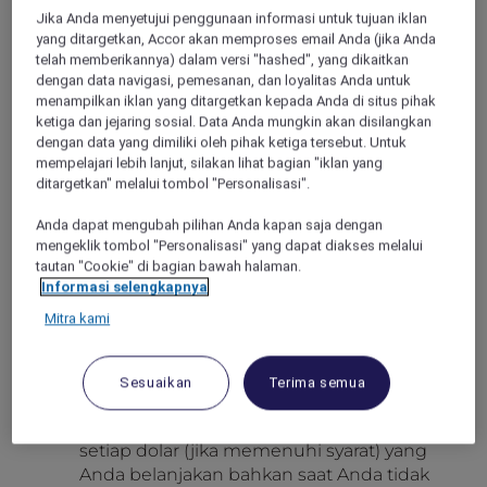
Jika Anda menyetujui penggunaan informasi untuk tujuan iklan
Diskon ini yang paling menguntungkan dari
yang ditargetkan, Accor akan memproses email Anda (jika Anda
Accor karena dapat digunakan mulai dari kafe
telah memberikannya) dalam versi "hashed", yang dikaitkan
ibis santai hingga restoran bintang Michelin
dengan data navigasi, pemesanan, dan loyalitas Anda untuk
Sofitel.
menampilkan iklan yang ditargetkan kepada Anda di situs pihak
ketiga dan jejaring sosial. Data Anda mungkin akan disilangkan
Cara Kerja Diskon Hidangan
dengan data yang dimiliki oleh pihak ketiga tersebut. Untuk
mempelajari lebih lanjut, silakan lihat bagian "iklan yang
ditargetkan" melalui tombol "Personalisasi".
Berikan nomor keanggotaan ALL Accor+
Explorer Anda
saat melakukan
Anda dapat mengubah pilihan Anda kapan saja dengan
pemesanan dan tunjukkan kartu digital
mengeklik tombol "Personalisasi" yang dapat diakses melalui
Anda saat meminta tagihan.
tautan "Cookie" di bagian bawah halaman.
Informasi selengkapnya
Makan malam untuk sepuluh orang?
Mitra kami
Satu keanggotaan ALL Accor+ Explorer
mencakup semua tamu di satu meja.
Perayaan bersama menjadi lebih
Sesuaikan
Terima semua
terjangkau.
Dapatkan poin Reward ALL Accor
dari
setiap dolar (jika memenuhi syarat) yang
Anda belanjakan bahkan saat Anda tidak