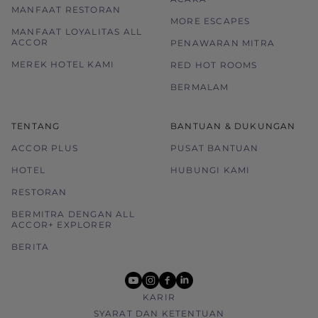
MANFAAT RESTORAN
MORE ESCAPES
MANFAAT LOYALITAS ALL
ACCOR
PENAWARAN MITRA
MEREK HOTEL KAMI
RED HOT ROOMS
BERMALAM
TENTANG
BANTUAN & DUKUNGAN
ACCOR PLUS
PUSAT BANTUAN
HOTEL
HUBUNGI KAMI
RESTORAN
BERMITRA DENGAN ALL
ACCOR+ EXPLORER
BERITA
youtube
instagram
facebook
linkedin
KARIR
SYARAT DAN KETENTUAN