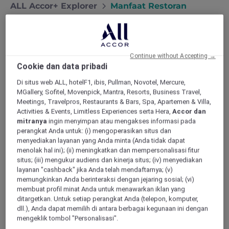
ALL Accor+ Explorer
Manfaat Restoran
Manfaat Bersantap – Nikmati
Continue without Accepting →
Lebih Banyak, Bayar Lebih
Cookie dan data pribadi
Sedikit
Di situs web ALL, hotelF1, ibis, Pullman, Novotel, Mercure,
Nikmati cita rasa yang lebih kaya dan
MGallery, Sofitel, Movenpick, Mantra, Resorts, Business Travel,
penghematan lebih besar setiap kali Anda
Meetings, Travelpros, Restaurants & Bars, Spa, Apartemen & Villa,
Activities & Events, Limitless Experiences serta Hera,
Accor dan
bersantap di restoran hotel Accor.
mitranya
ingin menyimpan atau mengakses informasi pada
Lihat restoran daftar
perangkat Anda untuk: (i) mengoperasikan situs dan
Mengapa Menggunakan ALL
menyediakan layanan yang Anda minta (Anda tidak dapat
menolak hal ini); (ii) meningkatkan dan mempersonalisasi fitur
Accor+ Explorer untuk
situs; (iii) mengukur audiens dan kinerja situs; (iv) menyediakan
Bersantap?
layanan "cashback" jika Anda telah mendaftarnya; (v)
memungkinkan Anda berinteraksi dengan jejaring sosial; (vi)
Anda akan mendapatkan diskon 30% untuk
membuat profil minat Anda untuk menawarkan iklan yang
makanan dan 15% untuk minuman untuk
ditargetkan. Untuk setiap perangkat Anda (telepon, komputer,
semua tamu di meja Anda (hingga 10 tamu) di
dll.), Anda dapat memilih di antara berbagai kegunaan ini dengan
lebih dari 1.750 restoran dan 1.250 bar di
mengeklik tombol "Personalisasi".
seluruh Asia Pasifik dan Uni Emirat Arab.