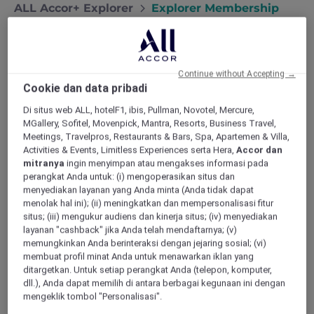
ALL Accor+ Explorer
Explorer Membership
Continue without Accepting →
Cookie dan data pribadi
Di situs web ALL, hotelF1, ibis, Pullman, Novotel, Mercure,
MGallery, Sofitel, Movenpick, Mantra, Resorts, Business Travel,
Meetings, Travelpros, Restaurants & Bars, Spa, Apartemen & Villa,
Activities & Events, Limitless Experiences serta Hera,
Accor dan
Apakah Anda seorang
mitranya
ingin menyimpan atau mengakses informasi pada
perangkat Anda untuk: (i) mengoperasikan situs dan
Explorer?
menyediakan layanan yang Anda minta (Anda tidak dapat
menolak hal ini); (ii) meningkatkan dan mempersonalisasi fitur
ALL Accor+ Explorer, yang dirancang untuk
situs; (iii) mengukur audiens dan kinerja situs; (iv) menyediakan
traveler dan penjelajah sejati, menghadirkan
layanan "cashback" jika Anda telah mendaftarnya; (v)
penawaran eksklusif untuk hotel, bersantap,
memungkinkan Anda berinteraksi dengan jejaring sosial; (vi)
dan pengalaman bepergian tak terlupakan.
membuat profil minat Anda untuk menawarkan iklan yang
Nikmati Stay Plus dengan diskon hingga 50%
ditargetkan. Untuk setiap perangkat Anda (telepon, komputer,
untuk Red Hot Rooms, bersantap sekaligus
dll.), Anda dapat memilih di antara berbagai kegunaan ini dengan
mengeklik tombol "Personalisasi".
berhemat, dan status Elite ALL Accor instan.
Syarat dan ketentuan berlaku.