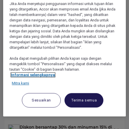
Jika Anda menyetujui penggunaan informasi untuk tujuan iklan
yang ditargetkan, Accor akan memproses email Anda (jika Anda
telah memberikannya) dalam versi "hashed", yang dikaitkan
dengan data navigasi, pemesanan, dan loyalitas Anda untuk
menampilkan iklan yang ditargetkan kepada Anda di situs pihak
Manfaat Explorer
ketiga dan jejaring sosial. Data Anda mungkin akan disilangkan
dengan data yang dimiliki oleh pihak ketiga tersebut. Untuk
mempelajari lebih lanjut, silakan lihat bagian "iklan yang
3,599,000
IDR
/YR
ditargetkan" melalui tombol "Personalisasi".
14,000
OR
REWARD
POINTS /YR
Anda dapat mengubah pilihan Anda kapan saja dengan
mengeklik tombol "Personalisasi" yang dapat diakses melalui
tautan "Cookie" di bagian bawah halaman.
Informasi selengkapnya
2 malam dari kami di Asia Pasifik and Uni
Emirat Arab*
Mitra kami
Sesuaikan
Terima semua
Diskon bermalam sampai dengan 50%
dengan Red Hot Rooms
Diskon bersantap 30% dan minuman 15% di