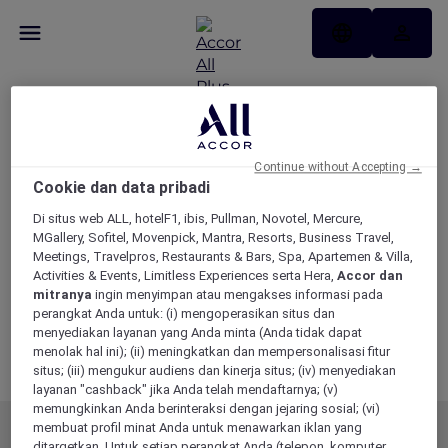
Syarat dan Ketentuan
Keanggotaan
Continue without Accepting →
Cookie dan data pribadi
Diperbarui pada 19 Mei 2026
Di situs web ALL, hotelF1, ibis, Pullman, Novotel, Mercure,
Download Syarat dan Ketentuan
MGallery, Sofitel, Movenpick, Mantra, Resorts, Business Travel,
Keanggotaan
Meetings, Travelpros, Restaurants & Bars, Spa, Apartemen & Villa,
Activities & Events, Limitless Experiences serta Hera,
Accor dan
Pengecualian
mitranya
ingin menyimpan atau mengakses informasi pada
perangkat Anda untuk: (i) mengoperasikan situs dan
Pengecualian Menginap
menyediakan layanan yang Anda minta (Anda tidak dapat
Pengecualian Bersantap dan Tanggal Tidak
menolak hal ini); (ii) meningkatkan dan mempersonalisasi fitur
Berlaku
situs; (iii) mengukur audiens dan kinerja situs; (iv) menyediakan
layanan "cashback" jika Anda telah mendaftarnya; (v)
memungkinkan Anda berinteraksi dengan jejaring sosial; (vi)
membuat profil minat Anda untuk menawarkan iklan yang
KEANGGOTAAN
PENAWARAN MEMBER
ditargetkan. Untuk setiap perangkat Anda (telepon, komputer,