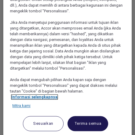
dll.), Anda dapat memilih di antara berbagai kegunaan ini dengan
KEANGGOTAAN
SEMUA PENAWARAN
mengeklik tombol "Personalisasi".
EXPLORER
BERSANTAP
MANFAAT HOTEL
Jika Anda menyetujui penggunaan informasi untuk tujuan iklan
ACARA
yang ditargetkan, Accor akan memproses email Anda (jika Anda
MANFAAT RESTORAN
telah memberikannya) dalam versi "hashed", yang dikaitkan
MORE ESCAPES
MANFAAT LOYALITAS ALL
dengan data navigasi, pemesanan, dan loyalitas Anda untuk
ACCOR
PENAWARAN MITRA
menampilkan iklan yang ditargetkan kepada Anda di situs pihak
ketiga dan jejaring sosial. Data Anda mungkin akan disilangkan
MEREK HOTEL KAMI
RED HOT ROOMS
dengan data yang dimiliki oleh pihak ketiga tersebut. Untuk
mempelajari lebih lanjut, silakan lihat bagian "iklan yang
BERMALAM
ditargetkan" melalui tombol "Personalisasi".
TENTANG
BANTUAN & DUKUNGAN
Anda dapat mengubah pilihan Anda kapan saja dengan
mengeklik tombol "Personalisasi" yang dapat diakses melalui
ACCOR PLUS
PUSAT BANTUAN
tautan "Cookie" di bagian bawah halaman.
Informasi selengkapnya
HOTEL
HUBUNGI KAMI
Mitra kami
RESTORAN
BERMITRA DENGAN ALL
ACCOR+ EXPLORER
Sesuaikan
Terima semua
BERITA