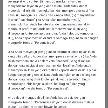
perangkat Anda untuk: (i) mengoperasikan situs dan
ALL Accor+ Explorer
menyediakan layanan yang Anda minta (Anda tidak dapat
Discover Dining Offers At Novotel Mumbai
menolak hal ini); (ii) meningkatkan dan mempersonalisasi fitur
International Airport
situs; (iii) mengukur audiens dan kinerja situs; (iv) menyediakan
layanan "cashback" jika Anda telah mendaftarnya; (v)
memungkinkan Anda berinteraksi dengan jejaring sosial; (vi)
membuat profil minat Anda untuk menawarkan iklan yang
ditargetkan. Untuk setiap perangkat Anda (telepon, komputer,
dll.), Anda dapat memilih di antara berbagai kegunaan ini dengan
mengeklik tombol "Personalisasi".
Jika Anda menyetujui penggunaan informasi untuk tujuan iklan
yang ditargetkan, Accor akan memproses email Anda (jika Anda
telah memberikannya) dalam versi "hashed", yang dikaitkan
dengan data navigasi, pemesanan, dan loyalitas Anda untuk
menampilkan iklan yang ditargetkan kepada Anda di situs pihak
ketiga dan jejaring sosial. Data Anda mungkin akan disilangkan
dengan data yang dimiliki oleh pihak ketiga tersebut. Untuk
mempelajari lebih lanjut, silakan lihat bagian "iklan yang
ditargetkan" melalui tombol "Personalisasi".
Anda dapat mengubah pilihan Anda kapan saja dengan
mengeklik tombol "Personalisasi" yang dapat diakses melalui
tautan "Cookie" di bagian bawah halaman.