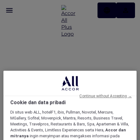
Enjoy 50% savings at
ibis New Delhi Aerocity
& ibis Gurgaon Golf
Course Road
Continue without Accepting →
Cookie dan data pribadi
Di situs web ALL, hotelF1, ibis, Pullman, Novotel, Mercure,
MGallery, Sofitel, Movenpick, Mantra, Resorts, Business Travel,
Meetings, Travelpros, Restaurants & Bars, Spa, Apartemen & Villa,
Activities & Events, Limitless Experiences serta Hera,
Accor dan
mitranya
ingin menyimpan atau mengakses informasi pada