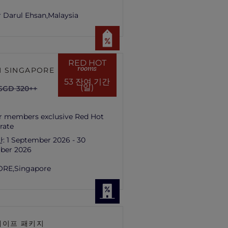
 Darul Ehsan,
Malaysia
RED HOT
rooms
 SINGAPORE HILL
53 잔여 기간
(일)
SGD 320++
r members exclusive Red Hot
rate
간:
1 September 2026 - 30
ber 2026
ORE,
Singapore
케이프 패키지