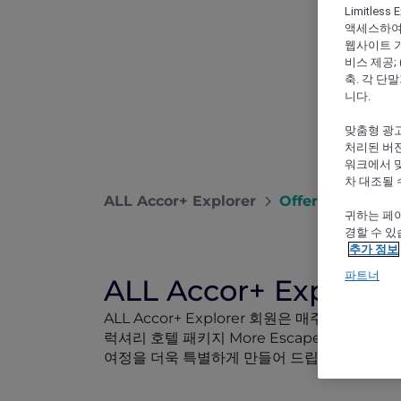
Limitles
액세스하여 
웹사이트 기능
비스 제공;
축. 각 단
니다.
맞춤형 광고
처리된 버전
워크에서 
차 대조될 
ALL Accor+ Explorer
Offers
귀하는 페이
경할 수 있
추가 정보
파트너
ALL Accor+ Explo
ALL Accor+ Explorer 회원은 매주 공개되
럭셔리 호텔 패키지 More Escapes 혜택 
여정을 더욱 특별하게 만들어 드립니다.