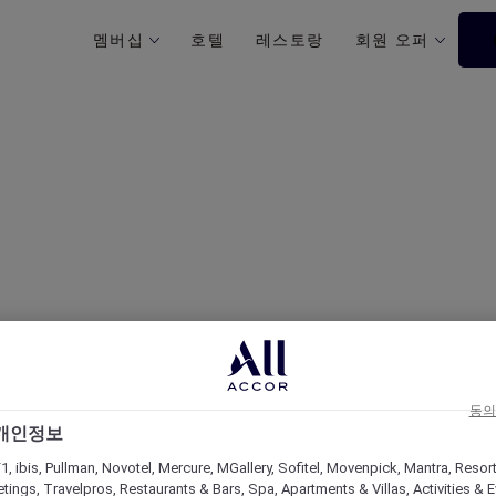
멤버십
호텔
레스토랑
회원 오퍼
ccor+ Explorer 호텔 특
동의
 개인정보
1, ibis, Pullman, Novotel, Mercure, MGallery, Sofitel, Movenpick, Mantra, Resor
tings, Travelpros, Restaurants & Bars, Spa, Apartments & Villas, Activities & E