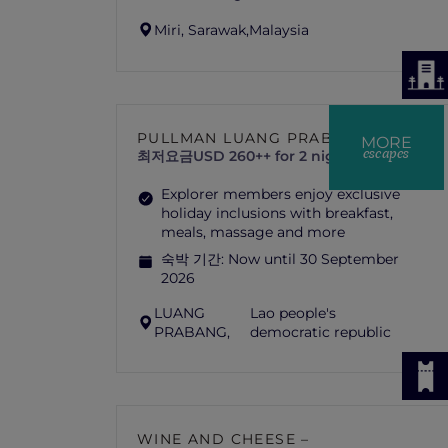
Miri, Sarawak,
Malaysia
PULLMAN LUANG PRABANG
MORE
escapes
최저요금
USD 260++ for 2 nights
Explorer members enjoy exclusive
holiday inclusions with breakfast,
meals, massage and more
숙박 기간:
Now until 30 September
2026
LUANG
Lao people's
PRABANG,
democratic republic
WINE AND CHEESE –