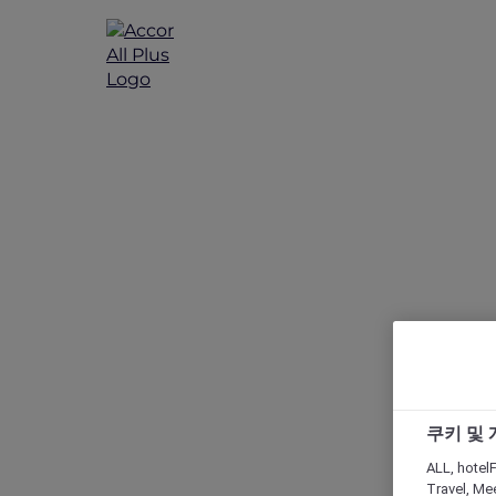
ALL A
쿠키 및
ALL, hotelF
Travel, Mee