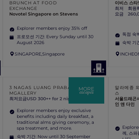
BRUNCH AT FOOD
이비스 스타
EXCHANGE
최저
회원특
Novotel Singapore on Stevens
요금
260
Explorer members enjoy 35% off
독점 숙
프로모션 기간:
Every Sunday until 30
August 2026
숙박 기
SINGAPORE,
Singapore
INCHEO
3 NAGAS LUANG PRABANG –
알라메종 와
MORE
escapes
MGALLERY
스
최저요금
USD 300++ for 2 nights
서울드래곤시
인 앤 다인
Explorer members enjoy exclusive
benefits including daily breakfast, a
traditional alms giving ceremony, a
Explo
spa treatment, and more.
께, 스
숙박 기간:
Now until 30 September