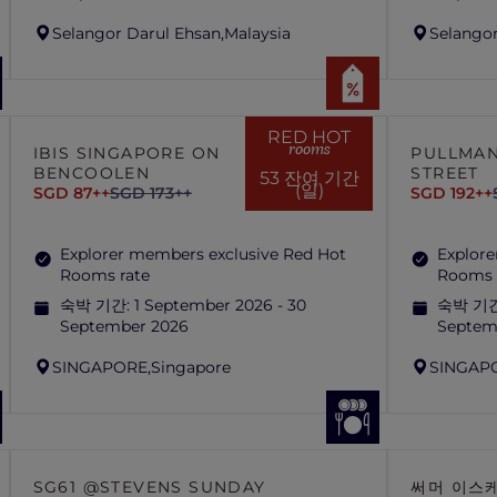
Selangor Darul Ehsan,
Malaysia
Selangor
RED HOT
rooms
IBIS SINGAPORE ON
PULLMAN
BENCOOLEN
STREET
53 잔여 기간
(일)
SGD 87++
SGD 173++
SGD 192++
Explorer members exclusive Red Hot
Explore
Rooms rate
Rooms 
숙박 기간:
1 September 2026 - 30
숙박 기
September 2026
Septem
SINGAPORE,
Singapore
SINGAP
SG61 @STEVENS SUNDAY
써머 이스