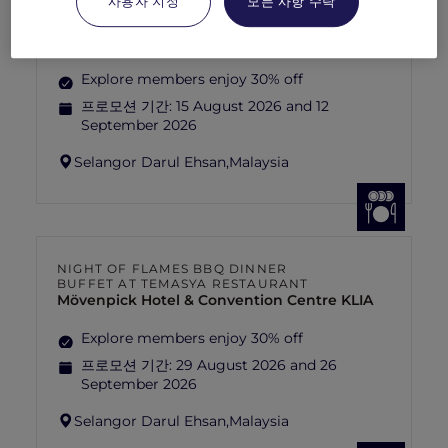
사용자 지정
모든 사항 수락
NIGHT BUFFET AT TEMASYA
RESTAURANT
Mövenpick Hotel & Convention Centre KLIA
Explore members enjoy 30% off
프로모션 기간:
15 August 2026 and 12
September 2026
Selangor Darul Ehsan,
Malaysia
NIGHT OF FLAMES BBQ DINNER
BUFFET AT TEMASYA RESTAURANT
Mövenpick Hotel & Convention Centre KLIA
Explore members enjoy 30% off
프로모션 기간:
29 August 2026 and 26
September 2026
Selangor Darul Ehsan,
Malaysia