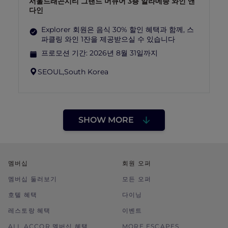
서울드래곤시티 그랜드 머큐어 3층 알라메종 와인 앤
다인
Explorer 회원은 음식 30% 할인 혜택과 함께, 스
파클링 와인 1잔을 제공받으실 수 있습니다
프로모션 기간:
2026년 8월 31일까지
SEOUL,
South Korea
SHOW MORE
멤버십
회원 오퍼
멤버십 둘러보기
모든 오퍼
호텔 혜택
다이닝
레스토랑 혜택
이벤트
ALL ACCOR 멤버십 혜택
MORE ESCAPES