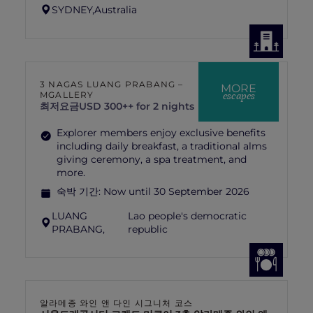
SYDNEY,
Australia
3 NAGAS LUANG PRABANG –
MORE
escapes
MGALLERY
최저요금
USD 300++ for 2 nights
Explorer members enjoy exclusive benefits
including daily breakfast, a traditional alms
giving ceremony, a spa treatment, and
more.
숙박 기간:
Now until 30 September 2026
LUANG
Lao people's democratic
PRABANG,
republic
알라메종 와인 앤 다인 시그니처 코스