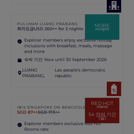
PULLMAN LUANG PRABANG
MORE
escapes
최저요금
USD 260++ for 2 nights
Explorer members enjoy exclusive holiday
inclusions with breakfast, meals, massage
and more
숙박 기간:
Now until 30 September 2026
LUANG
Lao people's democratic
PRABANG,
republic
RED HOT
rooms
IBIS SINGAPORE ON BENCOOLEN
SGD 87++
SGD 173++
54 잔여 기간
(일)
Explorer members exclusive Red Hot
Rooms rate