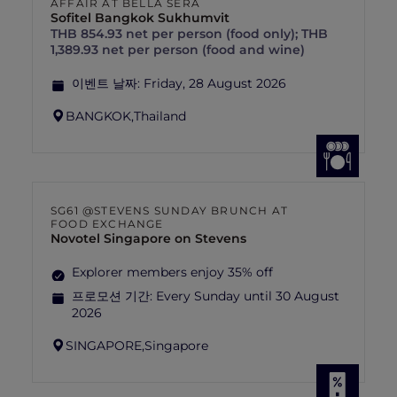
AFFAIR AT BELLA SERA
Sofitel Bangkok Sukhumvit
THB 854.93 net per person (food only); THB
1,389.93 net per person (food and wine)
이벤트 날짜:
Friday, 28 August 2026
BANGKOK,
Thailand
SG61 @STEVENS SUNDAY BRUNCH AT
FOOD EXCHANGE
Novotel Singapore on Stevens
Explorer members enjoy 35% off
프로모션 기간:
Every Sunday until 30 August
2026
SINGAPORE,
Singapore