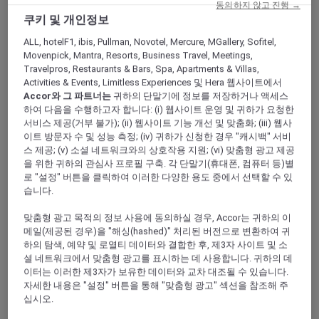
동의하지 않고 진행 →
ALL Accor+ Explorer
Offers
쿠키 및 개인정보
Feast Of The Straits: All-You-Can-Enjoy À La
Carte Dinner Buffet At Racines
ALL, hotelF1, ibis, Pullman, Novotel, Mercure, MGallery, Sofitel,
Movenpick, Mantra, Resorts, Business Travel, Meetings,
Travelpros, Restaurants & Bars, Spa, Apartments & Villas,
Activities & Events, Limitless Experiences 및 Hera 웹사이트에서
Accor와 그 파트너는
귀하의 단말기에 정보를 저장하거나 액세스
하여 다음을 수행하고자 합니다: (i) 웹사이트 운영 및 귀하가 요청한
서비스 제공(거부 불가); (ii) 웹사이트 기능 개선 및 맞춤화; (iii) 웹사
이트 방문자 수 및 성능 측정; (iv) 귀하가 신청한 경우 "캐시백" 서비
Enjoy 30% Off Dinner Buffet
스 제공; (v) 소셜 네트워크와의 상호작용 지원; (vi) 맞춤형 광고 제공
을 위한 귀하의 관심사 프로필 구축. 각 단말기(휴대폰, 컴퓨터 등)별
At
Racines
in
Sofitel Singapore City Centre
,
로 "설정" 버튼을 클릭하여 이러한 다양한 용도 중에서 선택할 수 있
indulge in an all-you-can-enjoy spread inspired
습니다.
by the home kitchens of the Straits, where
recipes are passed down, and flavours run
맞춤형 광고 목적의 정보 사용에 동의하실 경우, Accor는 귀하의 이
메일(제공된 경우)을 "해싱(hashed)" 처리된 버전으로 변환하여 귀
deep. Thoughtfully designed for sharing and
하의 탐색, 예약 및 로열티 데이터와 결합한 후, 제3자 사이트 및 소
easy conversation, this à la carte dinner buffet
셜 네트워크에서 맞춤형 광고를 표시하는 데 사용합니다. 귀하의 데
invites you to savour each dish at your own
이터는 이러한 제3자가 보유한 데이터와 교차 대조될 수 있습니다.
pace over a relaxed 90-minute seating.
자세한 내용은 "설정" 버튼을 통해 "맞춤형 광고" 섹션을 참조해 주
Look forward to crowd favourites like Racines
십시오.
ngoh hiang and smoky chicken satay,