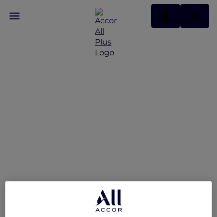
Feast of the Straits: All-
You-Can-Enjoy À La
Carte Dinner Buffet at
Racines