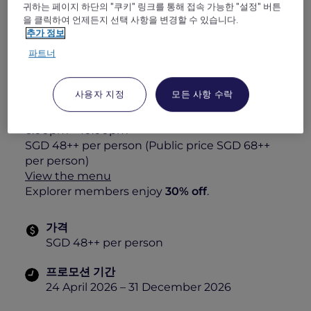
귀하는 페이지 하단의 "쿠키" 링크를 통해 접속 가능한 "설정" 버튼
alongside comforting classics such as tahu
을 클릭하여 언제든지 선택 사항을 변경할 수 있습니다.
telur, nyonya assam curry snapper, and
추가 정보
hainanese style chicken rice—rounded off with
Singapore-style hokkien mee and a delicate
파트너
rose panna cotta.
Feast of the Straits: All-You-Can-Enjoy À La
사용자 지정
모든 사항 수락
Carte Dinner Buffet
Daily
6:00pm – 10:00pm
SGD 48++ per person (Public price SGD 68++
per person)
View the menu
Explorer members enjoy
30% off
.
가격
SGD 48++ per person
프로모션 기간
24 April 2026 – 31 December 2026