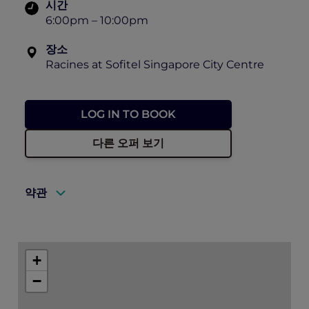
시간
6:00pm – 10:00pm
장소
Racines at Sofitel Singapore City Centre
LOG IN TO BOOK
다른 오퍼 보기
약관
A valid ALL Accor+ Explorer membership
must be presented to enjoy this offer.
+
Explorer members enjoy 30% off at
−
Racines.
Prior reservations are essential.