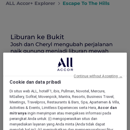
ALL Accor+ Explorer
Escape To The Hills
Liburan ke Bukit
Josh dan Cheryl mengubah perjalanan
naik gunung menjadi liburan mewah
yang terdiri dari bersantap enak dan
relaksasi di Fairmont Resort & Spa Blue
Mountains.
Continue without Accepting →
Cookie dan data pribadi
Di situs web ALL, hotelF1, ibis, Pullman, Novotel, Mercure,
MGallery, Sofitel, Movenpick, Mantra, Resorts, Business Travel,
Meetings, Travelpros, Restaurants & Bars, Spa, Apartemen & Villa,
Panggilan Blue Mountains
Activities & Events, Limitless Experiences serta Hera,
Accor dan
Cheryl dan aku cuma bisa menghabiskan
mitranya
ingin menyimpan atau mengakses informasi pada
waktu di dalam kota. Mengerjakan rutinitas
perangkat Anda untuk: (i) mengoperasikan situs dan
yang menguras energi kami, membuat kami
menyediakan layanan yang Anda minta (Anda tidak dapat
menolak hal ini); (ii) meningkatkan dan mempersonalisasi fitur