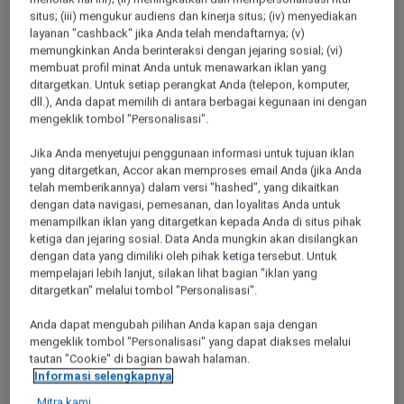
lekas marah dan lelah. Setiap beberapa bulan,
situs; (iii) mengukur audiens dan kinerja situs; (iv) menyediakan
kami perlu melepaskan diri dari segala sesuatu
layanan "cashback" jika Anda telah mendaftarnya; (v)
yang konkret dan menyatu dengan alam
memungkinkan Anda berinteraksi dengan jejaring sosial; (vi)
selama beberapa hari. Blue Mountains adalah
membuat profil minat Anda untuk menawarkan iklan yang
tujuan rutin kami. Pemandangan yang
ditargetkan. Untuk setiap perangkat Anda (telepon, komputer,
spektakuler membantu kami sejenak
dll.), Anda dapat memilih di antara berbagai kegunaan ini dengan
melupakan tenggat waktu dan mempererat
mengeklik tombol "Personalisasi".
hubungan kami.
Jika Anda menyetujui penggunaan informasi untuk tujuan iklan
Setelah beraktivitas tiada henti selama
yang ditargetkan, Accor akan memproses email Anda (jika Anda
beberapa bulan, aku mendambakan suatu
telah memberikannya) dalam versi "hashed", yang dikaitkan
jeda dari semua itu. Cheryl juga bekerja keras
dengan data navigasi, pemesanan, dan loyalitas Anda untuk
dan aku ingin meredakan ketegangan dari
menampilkan iklan yang ditargetkan kepada Anda di situs pihak
wajahnya, meski hanya beberapa hari. Maka,
ketiga dan jejaring sosial. Data Anda mungkin akan disilangkan
dengan data yang dimiliki oleh pihak ketiga tersebut. Untuk
aku menyisihkan akhir pekan panjang dalam
mempelajari lebih lanjut, silakan lihat bagian "iklan yang
agenda kami dan mulai mencari tempat
ditargetkan" melalui tombol "Personalisasi".
untuk menginap. Tempat yang sering kami
kunjungi memang indah, tetapi aku ingin
Anda dapat mengubah pilihan Anda kapan saja dengan
sesuatu yang spesial. Harus ada spa, restoran
mengeklik tombol "Personalisasi" yang dapat diakses melalui
yang bagus, dan menerima kartu Accor Plus.
tautan "Cookie" di bagian bawah halaman.
Informasi selengkapnya
Aku menelepon temanku yang belakangan ini
merayakan pernikahan di Blue Mountains. Dia
Mitra kami