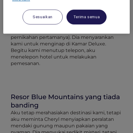
sangat merekomendasikan
Fairmont Resort &
Spa Blue Mountains
, itu tempat sempurna
Sesuaikan
Terima semua
untuk liburan romantis di dekat Sydney (dia
sudah memesan sebuah kamar untuk ulang
tahun istrinya maupun ulang tahun
pernikahan pertamanya). Dia menyarankan
kami untuk menginap di Kamar Deluxe.
Begitu kami menutup telepon, aku
menelepon hotel untuk melakukan
pemesanan.
Resor Blue Mountains yang tiada
banding
Aku tetap merahasiakan destinasi kami, tetapi
aku meminta Cheryl menyiapkan peralatan
mendaki gunung maupun pakaian yang
nyaman. Dia menyukai sedikit misteri, tetapi