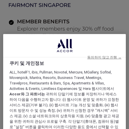
FAIRMONT SINGAPORE
MEMBER BENEFITS
Explorer members enjoy 30% off food
and 15% off drinks
LOG IN TO BOOK
동의하지 않고 진행 →
쿠키 및 개인정보
ALL Accor+ Explorer
Offers
ALL, hotelF1, ibis, Pullman, Novotel, Mercure, MGallery, Sofitel,
Modern Cocktail Bar at ANTI:DOTE
Movenpick, Mantra, Resorts, Business Travel, Meetings,
Travelpros, Restaurants & Bars, Spa, Apartments & Villas,
Activities & Events, Limitless Experiences 및 Hera 웹사이트에서
Accor와 그 파트너는
귀하의 단말기에 정보를 저장하거나 액세스
하여 다음을 수행하고자 합니다: (i) 웹사이트 운영 및 귀하가 요청한
서비스 제공(거부 불가); (ii) 웹사이트 기능 개선 및 맞춤화; (iii) 웹사
Enjoy 30% Off Food and 15%
이트 방문자 수 및 성능 측정; (iv) 귀하가 신청한 경우 "캐시백" 서비
Off Drinks
스 제공; (v) 소셜 네트워크와의 상호작용 지원; (vi) 맞춤형 광고 제공
을 위한 귀하의 관심사 프로필 구축. 각 단말기(휴대폰, 컴퓨터 등)별
Situated within
Fairmont Singapore,
로 "설정" 버튼을 클릭하여 이러한 다양한 용도 중에서 선택할 수 있