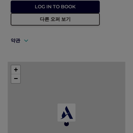
LOG IN TO BOOK
다른 오퍼 보기
약관
A valid ALL Accor+ Explorer membership
must be presented to enjoy this offer.
+
Explorer members enjoy 30% off food and
−
15% off drinks at ANTI:DOTE
Prior reservations are essential.
ALL Accor+ Explorer dining benefit
blackout days may apply.
* Floral add-ons are not eligible for further
promotions. As per ALL Accor+ Explorer
dining benefit blackout days, please note
that the standard dining benefits are not