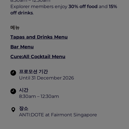
8:30am – 12:30am
Explorer members enjoy
30% off food
and
15%
off drinks
.
메뉴
Tapas and Drinks Menu
Bar Menu
Cure:All Cocktail Menu
프로모션 기간
Until 31 December 2026
시간
8:30am – 12:30am
장소
ANTI:DOTE at Fairmont Singapore