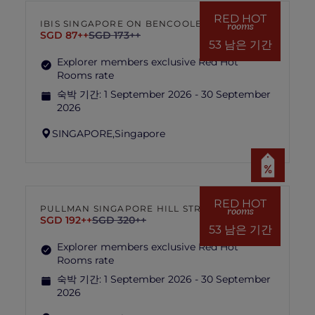
hotel management is final and conclusive.
RED HOT
IBIS SINGAPORE ON BENCOOLEN
rooms
SGD 87++
SGD 173++
53 남은 기간
Explorer members exclusive Red Hot
Rooms rate
숙박 기간:
1 September 2026 - 30 September
2026
SINGAPORE,
Singapore
RED HOT
PULLMAN SINGAPORE HILL STREET
rooms
SGD 192++
SGD 320++
53 남은 기간
Explorer members exclusive Red Hot
Rooms rate
숙박 기간:
1 September 2026 - 30 September
2026