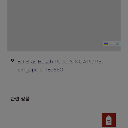
applicable on 10 May 2026.
Offer is not applicable for reservations
made via third party platforms.
Offer is subject to availability and is not
valid in conjunction with other offers or
promotions.
Leaflet
All prices are in Singapore dollars and are
subject to service charge and prevailing
80 Bras Basah Road, SINGAPORE,
taxes.
Singapore, 189560
The hotel reserves the right to amend the
terms or end the offer without prior notice.
Please contact the hotel directly in
advance for dietary requirements or any
관련 상품
other enquiries.
Images used are for illustration purposes
only.
In the event of disputes, the decision of