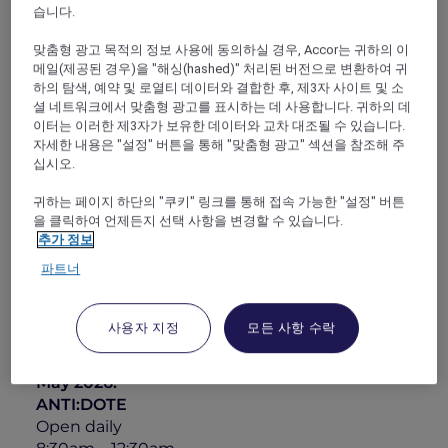
ANTI:DOTE
offers a contemporary bar and
습니다.
lounge experience centred on thoughtfully
맞춤형 광고 목적의 정보 사용에 동의하실 경우, Accor는 귀하의 이
crafted cocktails and refined bar bites. From
메일(제공된 경우)을 "해싱(hashed)" 처리된 버전으로 변환하여 귀
relaxed afternoons to quiet evenings, the
하의 탐색, 예약 및 로열티 데이터와 결합한 후, 제3자 사이트 및 소
space provides an inviting setting to unwind
셜 네트워크에서 맞춤형 광고를 표시하는 데 사용합니다. 귀하의 데
and connect.
이터는 이러한 제3자가 보유한 데이터와 교차 대조될 수 있습니다.
Combining modern design with an
자세한 내용은 "설정" 버튼을 통해 "맞춤형 광고" 섹션을 참조해 주
understated, stylish atmosphere, watch
십시오.
mixologists at work as they prepare signature
귀하는 페이지 하단의 "쿠키" 링크를 통해 접속 가능한 "설정" 버튼
cocktails using premium spirits, fresh
을 클릭하여 언제든지 선택 사항을 변경할 수 있습니다.
ingredients, and subtle influences drawn from
추가 정보
both ancient and modern remedies. A
파트너
selection of elevated tapas complements the
drinks, creating a balanced and unhurried
experience.
사용자 지정
모든 사항 수락
This
Mother’s Day
weekend, a beautiful floral
add-on is available for pre-order from 8 to 10
May 2026.*
ANTI:DOTE
Open daily