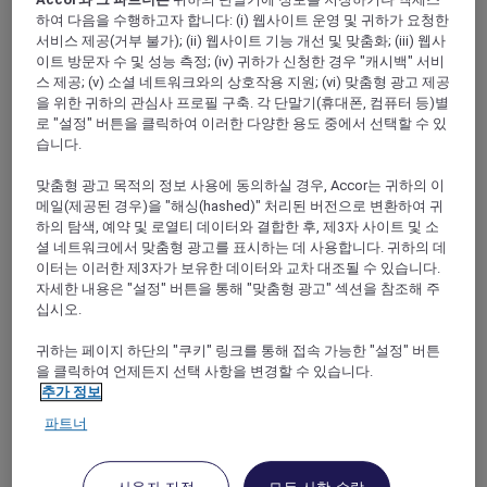
하여 다음을 수행하고자 합니다: (i) 웹사이트 운영 및 귀하가 요청한
서비스 제공(거부 불가); (ii) 웹사이트 기능 개선 및 맞춤화; (iii) 웹사
이트 방문자 수 및 성능 측정; (iv) 귀하가 신청한 경우 "캐시백" 서비
FILTERS
스 제공; (v) 소셜 네트워크와의 상호작용 지원; (vi) 맞춤형 광고 제공
을 위한 귀하의 관심사 프로필 구축. 각 단말기(휴대폰, 컴퓨터 등)별
로 "설정" 버튼을 클릭하여 이러한 다양한 용도 중에서 선택할 수 있
습니다.
맞춤형 광고 목적의 정보 사용에 동의하실 경우, Accor는 귀하의 이
NIGHT OF FLAMES BBQ DINNER
메일(제공된 경우)을 "해싱(hashed)" 처리된 버전으로 변환하여 귀
BUFFET AT TEMASYA RESTAURANT
하의 탐색, 예약 및 로열티 데이터와 결합한 후, 제3자 사이트 및 소
Mövenpick Hotel & Convention Centre KLIA
셜 네트워크에서 맞춤형 광고를 표시하는 데 사용합니다. 귀하의 데
이터는 이러한 제3자가 보유한 데이터와 교차 대조될 수 있습니다.
Explore members enjoy 30% off
자세한 내용은 "설정" 버튼을 통해 "맞춤형 광고" 섹션을 참조해 주
프로모션 기간:
29 August 2026 and 26
십시오.
September 2026
귀하는 페이지 하단의 "쿠키" 링크를 통해 접속 가능한 "설정" 버튼
Selangor Darul Ehsan,
Malaysia
을 클릭하여 언제든지 선택 사항을 변경할 수 있습니다.
추가 정보
파트너
PULLMAN LUANG PRABANG