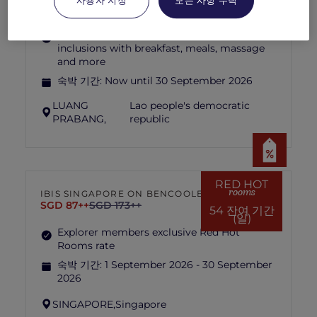
MORE
사용자 지정
모든 사항 수락
escapes
최저요금
USD 260++ for 2 nights
Explorer members enjoy exclusive holiday
inclusions with breakfast, meals, massage
and more
숙박 기간:
Now until 30 September 2026
LUANG
Lao people's democratic
PRABANG,
republic
RED HOT
rooms
IBIS SINGAPORE ON BENCOOLEN
SGD 87++
SGD 173++
54 잔여 기간
(일)
Explorer members exclusive Red Hot
Rooms rate
숙박 기간:
1 September 2026 - 30 September
2026
SINGAPORE,
Singapore