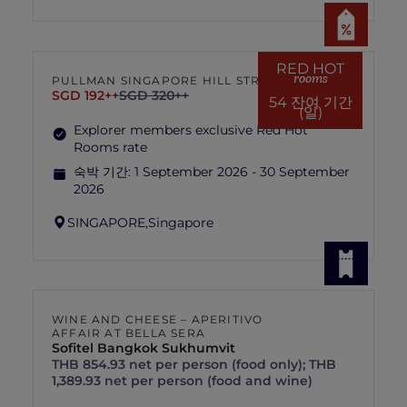
RED HOT
rooms
PULLMAN SINGAPORE HILL STREET
SGD 192++
SGD 320++
54 잔여 기간
(일)
Explorer members exclusive Red Hot
Rooms rate
숙박 기간:
1 September 2026 - 30 September
2026
SINGAPORE,
Singapore
WINE AND CHEESE – APERITIVO
AFFAIR AT BELLA SERA
Sofitel Bangkok Sukhumvit
THB 854.93 net per person (food only); THB
1,389.93 net per person (food and wine)