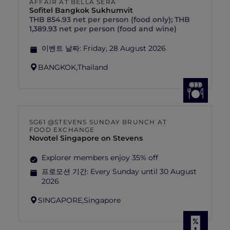
AFFAIR AT BELLA SERA
Sofitel Bangkok Sukhumvit
THB 854.93 net per person (food only); THB
1,389.93 net per person (food and wine)
이벤트 날짜:
Friday, 28 August 2026
BANGKOK,
Thailand
SG61 @STEVENS SUNDAY BRUNCH AT
FOOD EXCHANGE
Novotel Singapore on Stevens
Explorer members enjoy 35% off
프로모션 기간:
Every Sunday until 30 August
2026
SINGAPORE,
Singapore