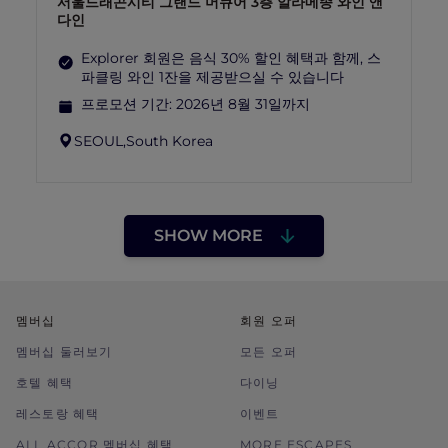
서울드래곤시티 그랜드 머큐어 3층 알라메종 와인 앤
다인
Explorer 회원은 음식 30% 할인 혜택과 함께, 스
파클링 와인 1잔을 제공받으실 수 있습니다
프로모션 기간:
2026년 8월 31일까지
SEOUL,
South Korea
SHOW MORE
멤버십
회원 오퍼
멤버십 둘러보기
모든 오퍼
호텔 혜택
다이닝
레스토랑 혜택
이벤트
ALL ACCOR 멤버십 혜택
MORE ESCAPES