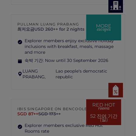
PULLMAN LUANG PRABANG
MORE
escapes
최저요금
USD 260++ for 2 nights
Explorer members enjoy exclusive holiday
inclusions with breakfast, meals, massage
and more
숙박 기간:
Now until 30 September 2026
LUANG
Lao people's democratic
PRABANG,
republic
RED HOT
rooms
IBIS SINGAPORE ON BENCOOLEN
SGD 87++
SGD 173++
52 잔여 기간
(일)
Explorer members exclusive Red Hot
Rooms rate