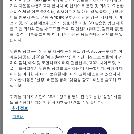
Accor와 그 파트너는
귀하의 단말기에 정보를 저장하거나 액세스
하여 다음을 수행하고자 합니다: (i) 웹사이트 운영 및 귀하가 요청한
서비스 제공(거부 불가); (ii) 웹사이트 기능 개선 및 맞춤화; (iii) 웹사
FILTERS
이트 방문자 수 및 성능 측정; (iv) 귀하가 신청한 경우 "캐시백" 서비
스 제공; (v) 소셜 네트워크와의 상호작용 지원; (vi) 맞춤형 광고 제공
을 위한 귀하의 관심사 프로필 구축. 각 단말기(휴대폰, 컴퓨터 등)별
로 "설정" 버튼을 클릭하여 이러한 다양한 용도 중에서 선택할 수 있
습니다.
맞춤형 광고 목적의 정보 사용에 동의하실 경우, Accor는 귀하의 이
SUNSET BBQ DINNER BUFFET AT
메일(제공된 경우)을 "해싱(hashed)" 처리된 버전으로 변환하여 귀
CAVAKITA
하의 탐색, 예약 및 로열티 데이터와 결합한 후, 제3자 사이트 및 소
Mercure Miri City Centre
셜 네트워크에서 맞춤형 광고를 표시하는 데 사용합니다. 귀하의 데
이터는 이러한 제3자가 보유한 데이터와 교차 대조될 수 있습니다.
Explorer members enjoy 30% off
자세한 내용은 "설정" 버튼을 통해 "맞춤형 광고" 섹션을 참조해 주
프로모션 기간:
Saturdays and Sundays until
십시오.
31 August 2026
귀하는 페이지 하단의 "쿠키" 링크를 통해 접속 가능한 "설정" 버튼
Miri, Sarawak,
Malaysia
을 클릭하여 언제든지 선택 사항을 변경할 수 있습니다.
추가 정보
파트너
FISHERMAN’S FLAME FEAST THEME