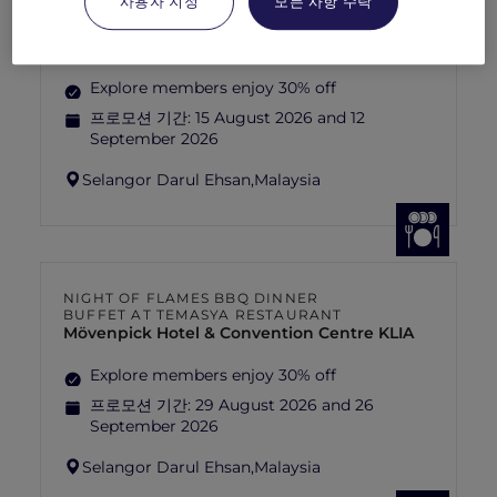
사용자 지정
모든 사항 수락
NIGHT BUFFET AT TEMASYA
RESTAURANT
Mövenpick Hotel & Convention Centre KLIA
Explore members enjoy 30% off
프로모션 기간:
15 August 2026 and 12
September 2026
Selangor Darul Ehsan,
Malaysia
NIGHT OF FLAMES BBQ DINNER
BUFFET AT TEMASYA RESTAURANT
Mövenpick Hotel & Convention Centre KLIA
Explore members enjoy 30% off
프로모션 기간:
29 August 2026 and 26
September 2026
Selangor Darul Ehsan,
Malaysia