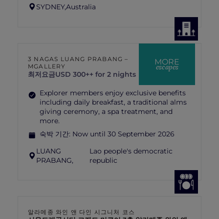
SYDNEY,
Australia
3 NAGAS LUANG PRABANG –
MORE
escapes
MGALLERY
최저요금
USD 300++ for 2 nights
Explorer members enjoy exclusive benefits
including daily breakfast, a traditional alms
giving ceremony, a spa treatment, and
more.
숙박 기간:
Now until 30 September 2026
LUANG
Lao people's democratic
PRABANG,
republic
알라메종 와인 앤 다인 시그니처 코스