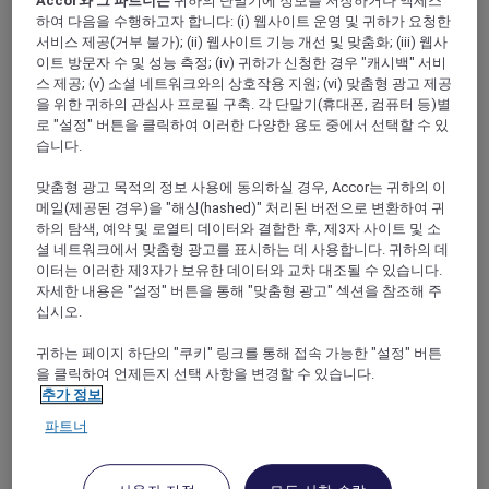
Accor와 그 파트너는
귀하의 단말기에 정보를 저장하거나 액세스
하여 다음을 수행하고자 합니다: (i) 웹사이트 운영 및 귀하가 요청한
서비스 제공(거부 불가); (ii) 웹사이트 기능 개선 및 맞춤화; (iii) 웹사
이트 방문자 수 및 성능 측정; (iv) 귀하가 신청한 경우 "캐시백" 서비
FILTERS
스 제공; (v) 소셜 네트워크와의 상호작용 지원; (vi) 맞춤형 광고 제공
을 위한 귀하의 관심사 프로필 구축. 각 단말기(휴대폰, 컴퓨터 등)별
로 "설정" 버튼을 클릭하여 이러한 다양한 용도 중에서 선택할 수 있
습니다.
맞춤형 광고 목적의 정보 사용에 동의하실 경우, Accor는 귀하의 이
PULLMAN LUANG PRABANG
MORE
메일(제공된 경우)을 "해싱(hashed)" 처리된 버전으로 변환하여 귀
escapes
최저요금
USD 260++ for 2 nights
하의 탐색, 예약 및 로열티 데이터와 결합한 후, 제3자 사이트 및 소
셜 네트워크에서 맞춤형 광고를 표시하는 데 사용합니다. 귀하의 데
Explorer members enjoy exclusive holiday
이터는 이러한 제3자가 보유한 데이터와 교차 대조될 수 있습니다.
inclusions with breakfast, meals, massage
자세한 내용은 "설정" 버튼을 통해 "맞춤형 광고" 섹션을 참조해 주
and more
십시오.
숙박 기간:
Now until 30 September 2026
귀하는 페이지 하단의 "쿠키" 링크를 통해 접속 가능한 "설정" 버튼
LUANG
Lao people's democratic
을 클릭하여 언제든지 선택 사항을 변경할 수 있습니다.
PRABANG,
republic
추가 정보
파트너