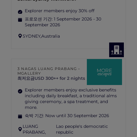
Explorer members enjoy 30% off
프로모션 기간:
1 September 2026 - 30
September 2026
SYDNEY,
Australia
3 NAGAS LUANG PRABANG –
MORE
escapes
MGALLERY
최저요금
USD 300++ for 2 nights
Explorer members enjoy exclusive benefits
including daily breakfast, a traditional alms
giving ceremony, a spa treatment, and
more.
숙박 기간:
Now until 30 September 2026
LUANG
Lao people's democratic
PRABANG,
republic