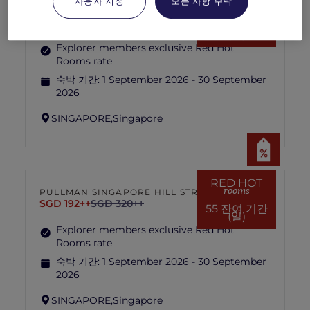
RED HOT
사용자 지정
모든 사항 수락
rooms
IBIS SINGAPORE ON BENCOOLEN
SGD 87++
SGD 173++
55 잔여 기간
(일)
Explorer members exclusive Red Hot
Rooms rate
숙박 기간:
1 September 2026 - 30 September
2026
SINGAPORE,
Singapore
RED HOT
rooms
PULLMAN SINGAPORE HILL STREET
SGD 192++
SGD 320++
55 잔여 기간
(일)
Explorer members exclusive Red Hot
Rooms rate
숙박 기간:
1 September 2026 - 30 September
2026
SINGAPORE,
Singapore