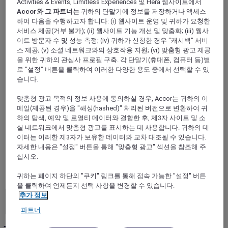
Activities & Events, Limitless Experiences 및 Hera 웹사이트에서
ALL Accor+ Explorer
호텔
Accor와 그 파트너는
귀하의 단말기에 정보를 저장하거나 액세스
하여 다음을 수행하고자 합니다: (i) 웹사이트 운영 및 귀하가 요청한
서비스 제공(거부 불가); (ii) 웹사이트 기능 개선 및 맞춤화; (iii) 웹사
이트 방문자 수 및 성능 측정; (iv) 귀하가 신청한 경우 "캐시백" 서비
ALL Accor+ Explorer 제휴 호텔
스 제공; (v) 소셜 네트워크와의 상호작용 지원; (vi) 맞춤형 광고 제공
역사적인 도시 랜드마크부터 맨발로 즐기는 해변 리조
을 위한 귀하의 관심사 프로필 구축. 각 단말기(휴대폰, 컴퓨터 등)별
트까지, ALL Accor+ Explorer와 함께라면 더 넣은 세
로 "설정" 버튼을 클릭하여 이러한 다양한 용도 중에서 선택할 수 있
습니다.
상을 경험해 보실 수 있습니다. 수천 개의 호텔에서 매
일 밤 Accor 리워드 포인트를 적립하고, 예약 시 포인
맞춤형 광고 목적의 정보 사용에 동의하실 경우, Accor는 귀하의 이
트로 결제할 수 있으며, 제휴 호텔에서 체크인을 경험
메일(제공된 경우)을 "해싱(hashed)" 처리된 버전으로 변환하여 귀
하면서 여러분의 여행 스토리에 새로운 추억을 써 내
하의 탐색, 예약 및 로열티 데이터와 결합한 후, 제3자 사이트 및 소
려가 보세요—마치 특별한 럭셔리 호텔 패키지처럼 말
셜 네트워크에서 맞춤형 광고를 표시하는 데 사용합니다. 귀하의 데
이죠.
이터는 이러한 제3자가 보유한 데이터와 교차 대조될 수 있습니다.
자세한 내용은 "설정" 버튼을 통해 "맞춤형 광고" 섹션을 참조해 주
다음의 제외 사항 및 변경 사항은
Accor+ Explorer
십시오.
회원에게 제공되는 모든 숙박 혜택에 적용됩니다
.
귀하는 페이지 하단의 "쿠키" 링크를 통해 접속 가능한 "설정" 버튼
을 클릭하여 언제든지 선택 사항을 변경할 수 있습니다.
추가 정보
파트너