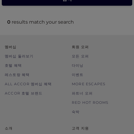
0
results match your search
멤버십
회원 오퍼
멤버십 둘러보기
모든 오퍼
호텔 혜택
다이닝
레스토랑 혜택
이벤트
ALL ACCOR 멤버십 혜택
MORE ESCAPES
ACCOR 호텔 브랜드
파트너 오퍼
RED HOT ROOMS
숙박
소개
고객 지원