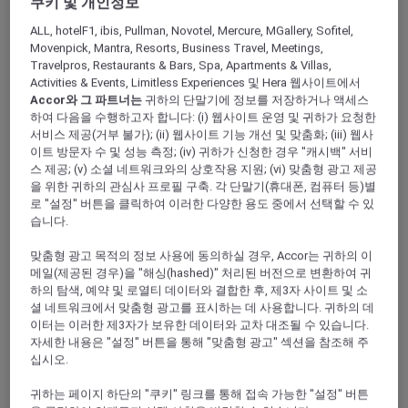
쿠키 및 개인정보
Peppers Beach Club & Spa, Palm Cove
ALL, hotelF1, ibis, Pullman, Novotel, Mercure, MGallery, Sofitel,
Queensland – Australia
Movenpick, Mantra, Resorts, Business Travel, Meetings,
Travelpros, Restaurants & Bars, Spa, Apartments & Villas,
Booking period: Now until 31 March 2025
Activities & Events, Limitless Experiences 및 Hera 웹사이트에서
Stay period: Now until 31 March 2025
Accor와 그 파트너는
귀하의 단말기에 정보를 저장하거나 액세스
Price: Stay 3 nights from AUD 855
하여 다음을 수행하고자 합니다: (i) 웹사이트 운영 및 귀하가 요청한
서비스 제공(거부 불가); (ii) 웹사이트 기능 개선 및 맞춤화; (iii) 웹사
이트 방문자 수 및 성능 측정; (iv) 귀하가 신청한 경우 "캐시백" 서비
스 제공; (v) 소셜 네트워크와의 상호작용 지원; (vi) 맞춤형 광고 제공
을 위한 귀하의 관심사 프로필 구축. 각 단말기(휴대폰, 컴퓨터 등)별
로 "설정" 버튼을 클릭하여 이러한 다양한 용도 중에서 선택할 수 있
습니다.
맞춤형 광고 목적의 정보 사용에 동의하실 경우, Accor는 귀하의 이
메일(제공된 경우)을 "해싱(hashed)" 처리된 버전으로 변환하여 귀
하의 탐색, 예약 및 로열티 데이터와 결합한 후, 제3자 사이트 및 소
셜 네트워크에서 맞춤형 광고를 표시하는 데 사용합니다. 귀하의 데
이터는 이러한 제3자가 보유한 데이터와 교차 대조될 수 있습니다.
자세한 내용은 "설정" 버튼을 통해 "맞춤형 광고" 섹션을 참조해 주
십시오.
귀하는 페이지 하단의 "쿠키" 링크를 통해 접속 가능한 "설정" 버튼