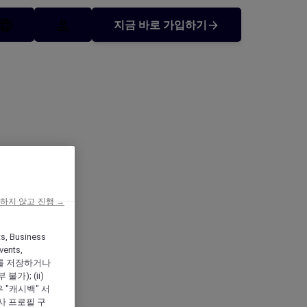
지금 바로 가입하기
하지 않고 진행 →
ey Wentworth
ts, Business
vents,
를 저장하거나
); (ii)
우 "캐시백" 서
심사 프로필 구