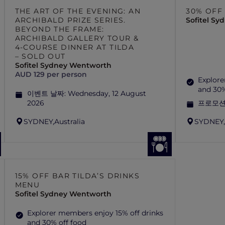
THE ART OF THE EVENING: AN
30% OFF
ARCHIBALD PRIZE SERIES.
Sofitel S
BEYOND THE FRAME:
ARCHIBALD GALLERY TOUR &
4-COURSE DINNER AT TILDA
– SOLD OUT
Sofitel Sydney Wentworth
AUD 129 per person
Explore
and 30%
이벤트 날짜:
Wednesday, 12 August
2026
프로모션
SYDNEY,
Australia
SYDNEY
15% OFF BAR TILDA’S DRINKS
MENU
Sofitel Sydney Wentworth
Explorer members enjoy 15% off drinks
and 30% off food