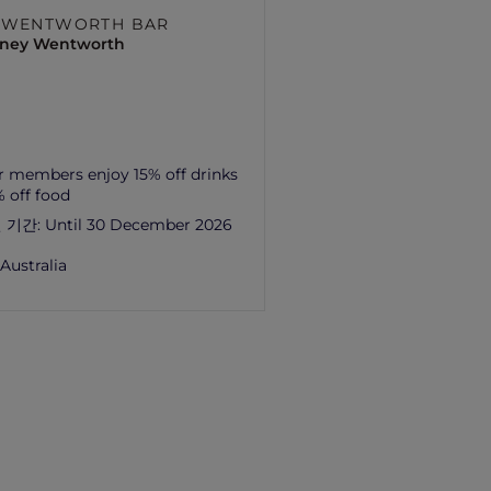
 WENTWORTH BAR
ydney Wentworth
r members enjoy 15% off drinks
 off food
 기간:
Until 30 December 2026
,
Australia