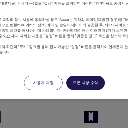
말기(휴대폰, 컴퓨터 등)별로 "설정" 버튼을 클릭하여 이러한 다양한 용도 중에서 
 목적의 정보 사용에 동의하실 경우, Accor는 귀하의 이메일(제공된 경우)을 "해싱(
으로 변환하여 귀하의 탐색, 예약 및 로열티 데이터와 결합한 후, 제3자 사이트 
맞춤형 광고를 표시하는 데 사용합니다. 귀하의 데이터는 이러한 제3자가 보유한
수 있습니다. 자세한 내용은 "설정" 버튼을 통해 "맞춤형 광고" 섹션을 참조해 주
지 하단의 "쿠키" 링크를 통해 접속 가능한 "설정" 버튼을 클릭하여 언제든지 
습니다.
eges At Sofitel Sydney Wentworth
사용자 지정
모든 사항 수락
 member-favourite hotels. Immerse yourself in elevated d