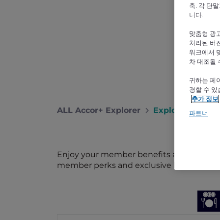
축. 각 단
니다.
맞춤형 광고
처리된 버전
워크에서 
차 대조될 
귀하는 페이
경할 수 있
추가 정보
ALL Accor+ Explorer
Explorer Privil
파트너
Enjoy your member benefits at one of our
member perks and exclusive benefits.