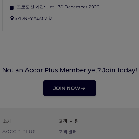
프로모션 기간:
Until 30 December 2026
SYDNEY,
Australia
Not an Accor Plus Member yet? Join today!
JOIN NOW
소개
고객 지원
ACCOR PLUS
고객센터