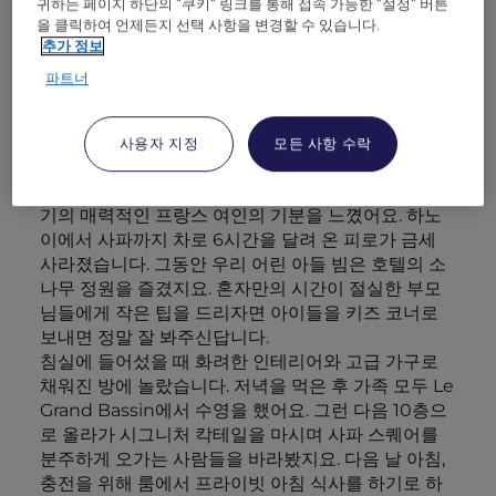
귀하는 페이지 하단의 "쿠키" 링크를 통해 접속 가능한 "설정" 버튼
벤슬리의 걸작이고, 개인적으로 그가 선보이는 색채의
을 클릭하여 언제든지 선택 사항을 변경할 수 있습니다.
향연에 경의를 표합니다. 로비는 터키색 가구와 붉은
추가 정보
천장 조명, 빈티지 수집품과 고산족의 액세서리가 완
파트너
벽하게 배치되어 진정한 정통성과 눈부시게 빛나는 분
위기를 느낄 수 있었습니다. 뿐만 아니라, 패셔니스타
들이 정말 좋아할 베이커리가 있답니다. 패션 아이템
사용자 지정
모든 사항 수락
형태의 케이크와 초콜릿들이 가득한 곳이에요. 우리는
케이크를 먹고 달콤한 레드 프루트 티를 마시며 20세
기의 매력적인 프랑스 여인의 기분을 느꼈어요. 하노
이에서 사파까지 차로 6시간을 달려 온 피로가 금세
사라졌습니다. 그동안 우리 어린 아들 빔은 호텔의 소
나무 정원을 즐겼지요. 혼자만의 시간이 절실한 부모
님들에게 작은 팁을 드리자면 아이들을 키즈 코너로
보내면 정말 잘 봐주신답니다.
침실에 들어섰을 때 화려한 인테리어와 고급 가구로
채워진 방에 놀랐습니다. 저녁을 먹은 후 가족 모두 Le
Grand Bassin에서 수영을 했어요. 그런 다음 10층으
로 올라가 시그니처 칵테일을 마시며 사파 스퀘어를
분주하게 오가는 사람들을 바라봤지요. 다음 날 아침,
충전을 위해 룸에서 프라이빗 아침 식사를 하기로 하