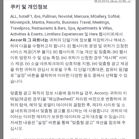
동의하지 않고 진행 →
ALL Accor+ Explorer
사파의 감각적인 장소
쿠키 및 개인정보
ALL, hotelF1, ibis, Pullman, Novotel, Mercure, MGallery, Sofitel,
Movenpick, Mantra, Resorts, Business Travel, Meetings,
Travelpros, Restaurants & Bars, Spa, Apartments & Villas,
Activities & Events, Limitless Experiences 및 Hera 웹사이트에서
사파의 감각적인 장소
Accor와 그 파트너는
귀하의 단말기에 정보를 저장하거나 액세스
하여 다음을 수행하고자 합니다: (i) 웹사이트 운영 및 귀하가 요청한
BY VŨ PHONG THU – ACCOR PLUS
서비스 제공(거부 불가); (ii) 웹사이트 기능 개선 및 맞춤화; (iii) 웹사
AMBASSADOR VIETNAM
이트 방문자 수 및 성능 측정; (iv) 귀하가 신청한 경우 "캐시백" 서비
스 제공; (v) 소셜 네트워크와의 상호작용 지원; (vi) 맞춤형 광고 제공
을 위한 귀하의 관심사 프로필 구축. 각 단말기(휴대폰, 컴퓨터 등)별
이번 2월에 사파로 여행을 갔습니다. 봄기운이 느껴지
로 "설정" 버튼을 클릭하여 이러한 다양한 용도 중에서 선택할 수 있
기 시작했어요. 꽃샘 추위에서도 복숭아꽃이 피어나고
습니다.
있었죠. 사파는 언제나 평화롭고 그림 같은 경치로 제
게 감동을 줬거든요. 하지만 이번 여행은 지난 방문과
맞춤형 광고 목적의 정보 사용에 동의하실 경우, Accor는 귀하의 이
는 달랐습니다. 베트남 북서부의 환상적인 자연 경관
메일(제공된 경우)을 "해싱(hashed)" 처리된 버전으로 변환하여 귀
에 반했을 뿐 아니라 제가 머문 호텔에도 감탄했답니
하의 탐색, 예약 및 로열티 데이터와 결합한 후, 제3자 사이트 및 소
다. Hôtel de la Coupole – MGallery by Sofitel….
셜 네트워크에서 맞춤형 광고를 표시하는 데 사용합니다. 귀하의 데
이터는 이러한 제3자가 보유한 데이터와 교차 대조될 수 있습니다.
시내 중심가에 자리한 이 호텔은 지난 세월의 우아함
자세한 내용은 "설정" 버튼을 통해 "맞춤형 광고" 섹션을 참조해 주
을 간직하고 있어요. 프랑스령 인도차이나 시대의 건
십시오.
축과 현지의 문화가 조화를 이뤄 신비로운 분위기를
자아냅니다. 이 호텔은 세계적으로 유명한 건축가 빌