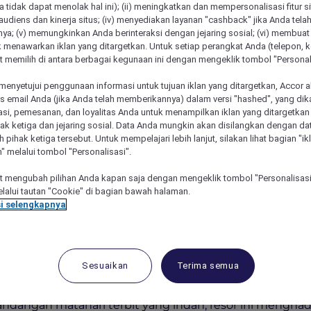
 tidak dapat menolak hal ini); (ii) meningkatkan dan mempersonalisasi fitur situ
udiens dan kinerja situs; (iv) menyediakan layanan "cashback" jika Anda tela
ya; (v) memungkinkan Anda berinteraksi dengan jejaring sosial; (vi) membuat 
 menawarkan iklan yang ditargetkan. Untuk setiap perangkat Anda (telepon, ko
 memilih di antara berbagai kegunaan ini dengan mengeklik tombol "Personali
menyetujui penggunaan informasi untuk tujuan iklan yang ditargetkan, Accor 
email Anda (jika Anda telah memberikannya) dalam versi "hashed", yang dik
asi, pemesanan, dan loyalitas Anda untuk menampilkan iklan yang ditargetka
ihak ketiga dan jejaring sosial. Data Anda mungkin akan disilangkan dengan da
eh pihak ketiga tersebut. Untuk mempelajari lebih lanjut, silakan lihat bagian "i
" melalui tombol "Personalisasi".
l Bali Nusa Dua – Hotel & Residences
 mengubah pilihan Anda kapan saja dengan mengeklik tombol "Personalisasi
lalui tautan "Cookie" di bagian bawah halaman.
i selengkapnya
ulai Dari IDR 2.499.000 P
Sesuaikan
Terima semua
li dengan liburan santai bersama keluarga Anda di
Novo
sa Dua yang aman dengan akses gerbang terpadu, serta
dangan matahari terbit yang indah, resor ini menghad