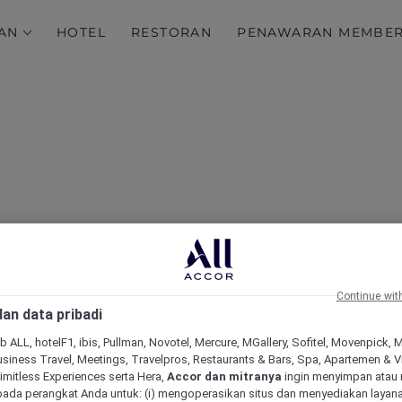
AN
HOTEL
RESTORAN
PENAWARAN MEMBE
Continue wit
ali Nusa Dua – Hotel & 
an data pribadi
b ALL, hotelF1, ibis, Pullman, Novotel, Mercure, MGallery, Sofitel, Movenpick, 
siness Travel, Meetings, Travelpros, Restaurants & Bars, Spa, Apartemen & Vill
Limitless Experiences serta Hera,
Accor dan mitranya
ingin menyimpan atau
pada perangkat Anda untuk: (i) mengoperasikan situs dan menyediakan layan