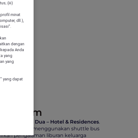
s; (iii)
h
profil minat
mputer, dll.),
sasi".
akan
aitkan dengan
n kepada Anda
ta yang
klan yang
" yang dapat
er Malam
tel Bali Nusa Dua – Hotel & Residences
.
 hanya 2 menit menggunakan shuttle bus
irkan pengalaman liburan keluarga