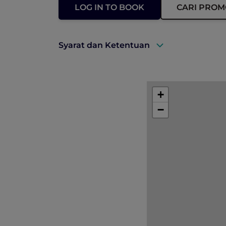
LOG IN TO BOOK
CARI PROM
Syarat dan Ketentuan
Tarif tergantung pada ketersediaan d
Akomodasi harus dibayar penuh di m
+
Pembatalan atau perubahan tidak dii
−
Penawaran berlaku sepanjang min