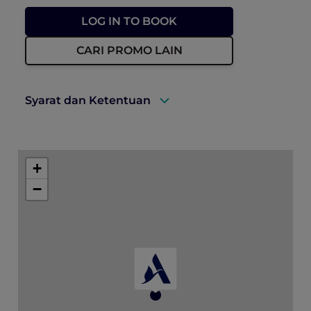
LOG IN TO BOOK
CARI PROMO LAIN
Syarat dan Ketentuan
A valid ALL Accor+ Explorer membership
must be presented upon arrival to qualify
+
for this offer.
−
Subject to room availability at the time of
booking.
Subject to 10% service charge, 7%
municipality fee, 5% VAT, and Tourism
Dirham fee.
Valid for new bookings made between 01
June and 14 August 2026.