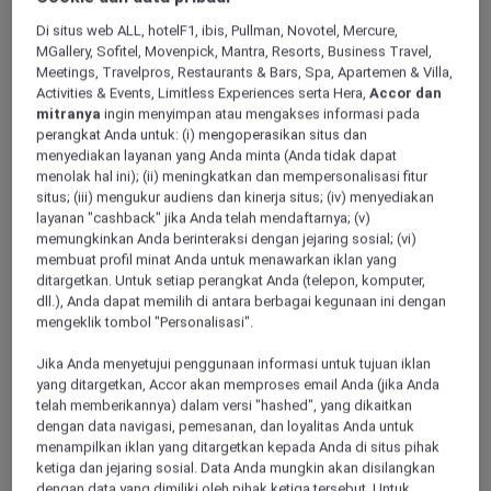
ALL Accor+ Explorer
Offers
Di situs web ALL, hotelF1, ibis, Pullman, Novotel, Mercure,
Grand Mercure Dubai City
MGallery, Sofitel, Movenpick, Mantra, Resorts, Business Travel,
Meetings, Travelpros, Restaurants & Bars, Spa, Apartemen & Villa,
Activities & Events, Limitless Experiences serta Hera,
Accor dan
mitranya
ingin menyimpan atau mengakses informasi pada
perangkat Anda untuk: (i) mengoperasikan situs dan
menyediakan layanan yang Anda minta (Anda tidak dapat
menolak hal ini); (ii) meningkatkan dan mempersonalisasi fitur
situs; (iii) mengukur audiens dan kinerja situs; (iv) menyediakan
Explorer Members Enjoy an
layanan "cashback" jika Anda telah mendaftarnya; (v)
Exclusive Suite Upgrade with
memungkinkan Anda berinteraksi dengan jejaring sosial; (vi)
membuat profil minat Anda untuk menawarkan iklan yang
Daily Breakfast Plus 20% Off
ditargetkan. Untuk setiap perangkat Anda (telepon, komputer,
dll.), Anda dapat memilih di antara berbagai kegunaan ini dengan
at the Spa
mengeklik tombol "Personalisasi".
At
Grand Mercure Dubai City
, you can
experience the city’s authentic charm from a
Jika Anda menyetujui penggunaan informasi untuk tujuan iklan
yang ditargetkan, Accor akan memproses email Anda (jika Anda
welcoming 5-star setting. Located just
telah memberikannya) dalam versi "hashed", yang dikaitkan
minutes from the airport, we offer easy access
dengan data navigasi, pemesanan, dan loyalitas Anda untuk
to the historic souks and the Dubai Frame, as
menampilkan iklan yang ditargetkan kepada Anda di situs pihak
well as world-class shopping at Dubai Mall,
ketiga dan jejaring sosial. Data Anda mungkin akan disilangkan
Dubai Festival City, and Deira City Centre.
dengan data yang dimiliki oleh pihak ketiga tersebut. Untuk