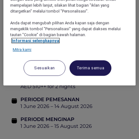
2 adults can stay from AED 510++ and enjoy:
mempelajari lebih lanjut, silakan lihat bagian "iklan yang
ditargetkan" melalui tombol "Personalisasi".
Accommodation in a Premium Suite
Anda dapat mengubah pilihan Anda kapan saja dengan
(Guaranteed upgrade from Deluxe Suite)
mengeklik tombol "Personalisasi" yang dapat diakses melalui
Full 24-hour stay with flexible check-in and
tautan "Cookie" di bagian bawah halaman.
check-out
Informasi selengkapnya
Daily breakfast for two
Mitra kami
20% off spa treatments
Sesuaikan
Terima semua
DARI
AED 510++ for 2 nights
PERIODE PEMESANAN
1 June 2026 – 14 August 2026
PERIODE MENGINAP
1 June 2026 – 15 August 2026