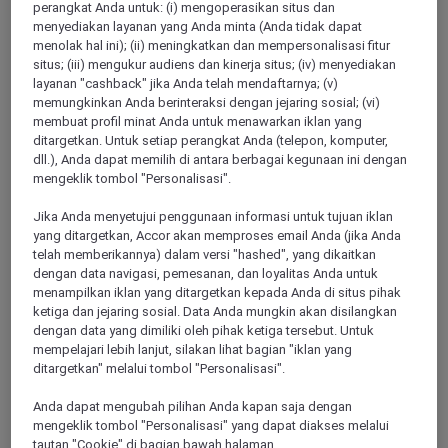
perangkat Anda untuk: (i) mengoperasikan situs dan
Menampilkan 207 Offers
menyediakan layanan yang Anda minta (Anda tidak dapat
menolak hal ini); (ii) meningkatkan dan mempersonalisasi fitur
situs; (iii) mengukur audiens dan kinerja situs; (iv) menyediakan
Show All Destinations
layanan "cashback" jika Anda telah mendaftarnya; (v)
memungkinkan Anda berinteraksi dengan jejaring sosial; (vi)
membuat profil minat Anda untuk menawarkan iklan yang
ditargetkan. Untuk setiap perangkat Anda (telepon, komputer,
FILTERS
dll.), Anda dapat memilih di antara berbagai kegunaan ini dengan
mengeklik tombol "Personalisasi".
Jika Anda menyetujui penggunaan informasi untuk tujuan iklan
yang ditargetkan, Accor akan memproses email Anda (jika Anda
telah memberikannya) dalam versi "hashed", yang dikaitkan
PULLMAN LUANG PRABANG
dengan data navigasi, pemesanan, dan loyalitas Anda untuk
MORE
escapes
DARI
USD 260++ for 2 nights
menampilkan iklan yang ditargetkan kepada Anda di situs pihak
ketiga dan jejaring sosial. Data Anda mungkin akan disilangkan
Explorer members enjoy exclusive holiday
dengan data yang dimiliki oleh pihak ketiga tersebut. Untuk
inclusions with breakfast, meals, massage
mempelajari lebih lanjut, silakan lihat bagian "iklan yang
and more
ditargetkan" melalui tombol "Personalisasi".
Untuk Bermalam:
Now until 30 September
Anda dapat mengubah pilihan Anda kapan saja dengan
2026
mengeklik tombol "Personalisasi" yang dapat diakses melalui
LUANG
Lao people's democratic
tautan "Cookie" di bagian bawah halaman.