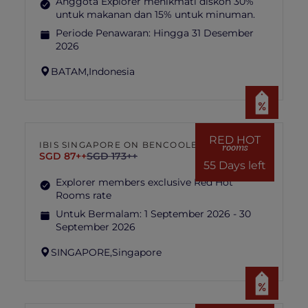
Anggota Explorer menikmati diskon 30%
untuk makanan dan 15% untuk minuman.
Periode Penawaran:
Hingga 31 Desember
2026
BATAM,
Indonesia
RED HOT
IBIS SINGAPORE ON BENCOOLEN
rooms
SGD 87++
SGD 173++
55 Days left
Explorer members exclusive Red Hot
Rooms rate
Untuk Bermalam:
1 September 2026 - 30
September 2026
SINGAPORE,
Singapore