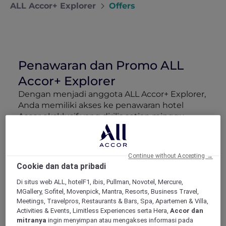
ALL Accor+ Explorer
Offers
Penawaran dan Promo ALL
Accor+ Explorer
Dengan menjadi anggota ALL Accor+ Explorer,
Anda memiliki akses ke penawaran hotel
Accor eksklusif yang dirilis setiap minggu.
Nikmati diskon hingga 50% untuk menginap
di Red Hot Rooms, amankan paket hotel
mewah More Escapes yang terkurasi, daftar di
Continue without Accepting →
acara khusus anggota, dan dapatkan
Cookie dan data pribadi
keuntungan mitra spesial. Semua ini
dirancang untuk membuat anggaran
Di situs web ALL, hotelF1, ibis, Pullman, Novotel, Mercure,
MGallery, Sofitel, Movenpick, Mantra, Resorts, Business Travel,
perjalanan Anda lebih hemat dan setiap
Meetings, Travelpros, Restaurants & Bars, Spa, Apartemen & Villa,
liburan jadi lebih berkesan.
Activities & Events, Limitless Experiences serta Hera,
Accor dan
mitranya
ingin menyimpan atau mengakses informasi pada