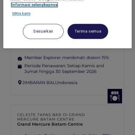
PRABANG,
republic
Informasi selengkapnya
Mitra kami
Sesuaikan
Terima semua
TEQUILA FIESTA DI ADRIANA COCINA
& BAR
Mövenpick Resort & Spa Jimbaran Bali
Member Explorer menikmati diskon 15%
Periode Penawaran:
Setiap Kamis and
Jumat hingga 30 September 2026
JIMBARAN BALI,
Indonesia
CELESTE TAPAS BAR DI GRAND
MERCURE BATAM CENTRE
Grand Mercure Batam Centre