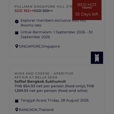
RED HOT
PULLMAN SINGAPORE HILL STREET
rooms
SGD 192++
SGD 320++
55 Days left
Explorer members exclusive Red Hot
Rooms rate
Untuk Bermalam:
1 September 2026 - 30
September 2026
SINGAPORE,
Singapore
WINE AND CHEESE – APERITIVO
AFFAIR AT BELLA SERA
Sofitel Bangkok Sukhumvit
THB 854.93 net per person (food only); THB
1,389.93 net per person (food and wine)
Tanggal Acara:
Friday, 28 August 2026
BANGKOK,
Thailand