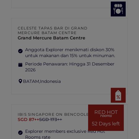
CELESTE TAPAS BAR DI GRAND
MERCURE BATAM CENTRE
Grand Mercure Batam Centre
Anggota Explorer menikmati diskon 30%
untuk makanan dan 15% untuk minuman.
Periode Penawaran:
Hingga 31 Desember
2026
BATAM,
Indonesia
RED HOT
IBIS SINGAPORE ON BENCOOLEN
rooms
SGD 87++
SGD 173++
52 Days left
Explorer members exclusive Red Hot
Rooms rate