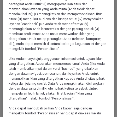
Menampilkan 211 Offers
perangkat Anda untuk: (i) mengoperasikan situs dan
menyediakan layanan yang Anda minta (Anda tidak dapat
menolak hal ini); (ii) meningkatkan dan mempersonalisasi fitur
situs; (iii) mengukur audiens dan kinerja situs; (iv) menyediakan
Show All Destinations
layanan "cashback" jika Anda telah mendaftarnya; (v)
memungkinkan Anda berinteraksi dengan jejaring sosial; (vi)
membuat profil minat Anda untuk menawarkan iklan yang
FILTERS
ditargetkan. Untuk setiap perangkat Anda (telepon, komputer,
dll.), Anda dapat memilih di antara berbagai kegunaan ini dengan
mengeklik tombol "Personalisasi".
Jika Anda menyetujui penggunaan informasi untuk tujuan iklan
yang ditargetkan, Accor akan memproses email Anda (jika Anda
telah memberikannya) dalam versi "hashed", yang dikaitkan
PAKET MENGINAP DAN BERSANTAI
dengan data navigasi, pemesanan, dan loyalitas Anda untuk
Pullman Jakarta Central Park
menampilkan iklan yang ditargetkan kepada Anda di situs pihak
DARI
IDR 2.125.000++ per malam
ketiga dan jejaring sosial. Data Anda mungkin akan disilangkan
dengan data yang dimiliki oleh pihak ketiga tersebut. Untuk
Penawaran Exclusive Stay dengan fasilitas
mempelajari lebih lanjut, silakan lihat bagian "iklan yang
Untuk Bermalam:
1 Agustus 2026 - 29
ditargetkan" melalui tombol "Personalisasi".
Desember 2026
Anda dapat mengubah pilihan Anda kapan saja dengan
JAKARTA,
Indonesia
mengeklik tombol "Personalisasi" yang dapat diakses melalui