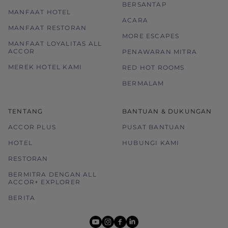
BERSANTAP
MANFAAT HOTEL
ACARA
MANFAAT RESTORAN
MORE ESCAPES
MANFAAT LOYALITAS ALL
ACCOR
PENAWARAN MITRA
MEREK HOTEL KAMI
RED HOT ROOMS
BERMALAM
TENTANG
BANTUAN & DUKUNGAN
ACCOR PLUS
PUSAT BANTUAN
HOTEL
HUBUNGI KAMI
RESTORAN
BERMITRA DENGAN ALL
ACCOR+ EXPLORER
BERITA
youtube
instagram
facebook
linkedin