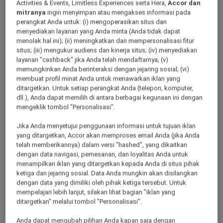
Activities & Events, Limitless Experiences serta Hera,
Accor dan
mitranya
ingin menyimpan atau mengakses informasi pada
perangkat Anda untuk: (i) mengoperasikan situs dan
menyediakan layanan yang Anda minta (Anda tidak dapat
menolak hal ini); (ii) meningkatkan dan mempersonalisasi fitur
situs; (iii) mengukur audiens dan kinerja situs; (iv) menyediakan
layanan "cashback" jika Anda telah mendaftarnya; (v)
memungkinkan Anda berinteraksi dengan jejaring sosial; (vi)
membuat profil minat Anda untuk menawarkan iklan yang
ditargetkan. Untuk setiap perangkat Anda (telepon, komputer,
dll.), Anda dapat memilih di antara berbagai kegunaan ini dengan
mengeklik tombol "Personalisasi".
Jika Anda menyetujui penggunaan informasi untuk tujuan iklan
yang ditargetkan, Accor akan memproses email Anda (jika Anda
telah memberikannya) dalam versi "hashed", yang dikaitkan
dengan data navigasi, pemesanan, dan loyalitas Anda untuk
menampilkan iklan yang ditargetkan kepada Anda di situs pihak
ketiga dan jejaring sosial. Data Anda mungkin akan disilangkan
dengan data yang dimiliki oleh pihak ketiga tersebut. Untuk
mempelajari lebih lanjut, silakan lihat bagian "iklan yang
ditargetkan" melalui tombol "Personalisasi".
Anda dapat mengubah pilihan Anda kapan saja dengan