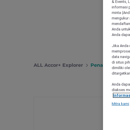
& Events, 
informasi 
minta (Anda
mengukur a
mendaftarn
Anda untuk
Anda dapat
Jika Anda 
memproses 
data navig
di situs p
ALL Accor+ Explorer
Penawaran Kue
dimiliki ol
ditargetkan
Anda dapat
diakses me
Informas
Mitra kami