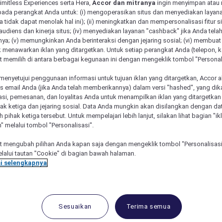
Limitless Experiences serta Hera,
Accor dan mitranya
ingin menyimpan atau
pada perangkat Anda untuk: (i) mengoperasikan situs dan menyediakan layan
 tidak dapat menolak hal ini); (ii) meningkatkan dan mempersonalisasi fitur situ
udiens dan kinerja situs; (iv) menyediakan layanan "cashback" jika Anda tela
ya; (v) memungkinkan Anda berinteraksi dengan jejaring sosial; (vi) membuat 
 menawarkan iklan yang ditargetkan. Untuk setiap perangkat Anda (telepon, ko
 memilih di antara berbagai kegunaan ini dengan mengeklik tombol "Personali
menyetujui penggunaan informasi untuk tujuan iklan yang ditargetkan, Accor 
email Anda (jika Anda telah memberikannya) dalam versi "hashed", yang dik
asi, pemesanan, dan loyalitas Anda untuk menampilkan iklan yang ditargetka
ihak ketiga dan jejaring sosial. Data Anda mungkin akan disilangkan dengan da
 Bulan
eh pihak ketiga tersebut. Untuk mempelajari lebih lanjut, silakan lihat bagian "i
" melalui tombol "Personalisasi".
 mengubah pilihan Anda kapan saja dengan mengeklik tombol "Personalisasi
lalui tautan "Cookie" di bagian bawah halaman.
i selengkapnya
Sesuaikan
Terima semua