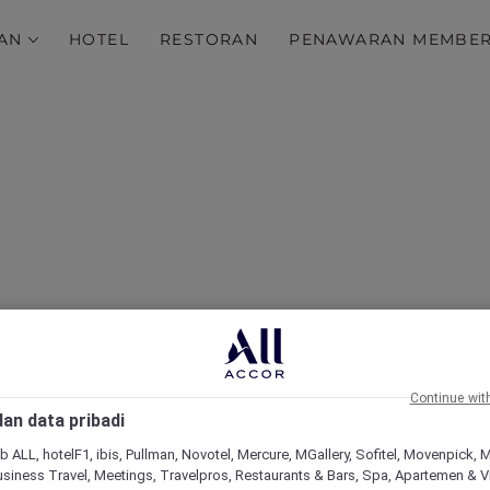
AN
HOTEL
RESTORAN
PENAWARAN MEMBE
Penawaran Kue Bulan
Continue wit
an data pribadi
b ALL, hotelF1, ibis, Pullman, Novotel, Mercure, MGallery, Sofitel, Movenpick, 
siness Travel, Meetings, Travelpros, Restaurants & Bars, Spa, Apartemen & Vill