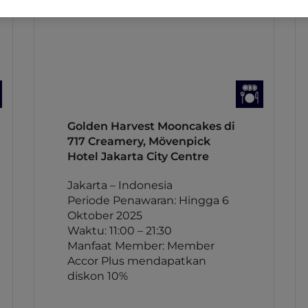
Golden Harvest Mooncakes di
717 Creamery, Mövenpick
Hotel Jakarta City Centre
Jakarta – Indonesia
Periode Penawaran: Hingga 6
Oktober 2025
Waktu: 11:00 – 21:30
Manfaat Member: Member
Accor Plus mendapatkan
diskon 10%