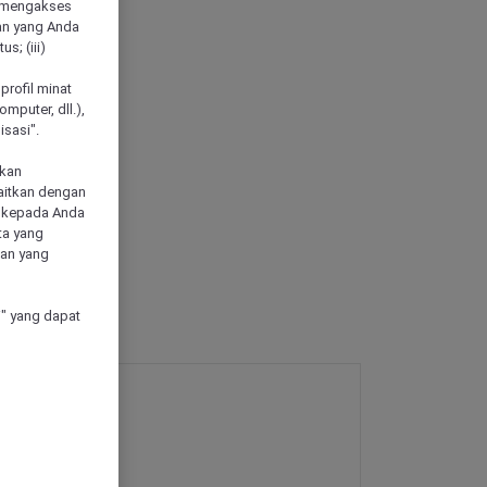
 mengakses
an yang Anda
s; (iii)
h
profil minat
mputer, dll.),
sasi".
akan
aitkan dengan
n kepada Anda
ta yang
klan yang
" yang dapat