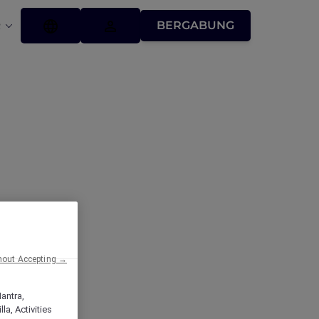
BERGABUNG
R
hout Accepting →
Mantra,
a, Activities